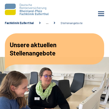
Fachklinik Eußerthal
…
Stellenangebote
Unsere Klinik
Unsere aktuellen
Unsere Angebote
Stellenangebote
Ihre Rehabilitation
Karriere
Beratungsstellen &
Zuweisende
Suche