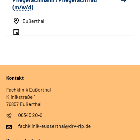
Pflegefachmann /Pflegefachfrau
(
m/w/d
)
Eußerthal
Kontakt
Fachklinik Eußerthal
Klinikstraße 1
76857 Eußerthal
06345 20-0
fachklinik-eusserthal@drv-rlp.de