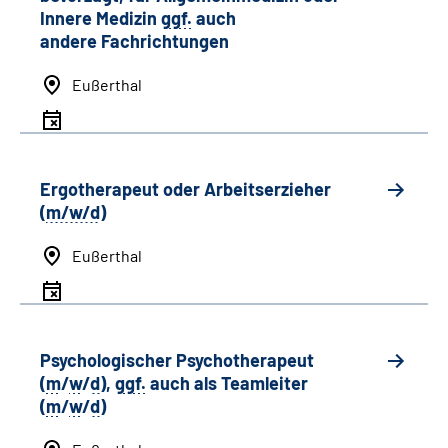
Innere Medizin
ggf.
auch
andere
Fachrichtungen
Eußerthal
Ergotherapeut oder Arbeitserzieher
(
m/w/d
)
Eußerthal
Psychologischer Psychotherapeut
(
m
/
w
/
d
),
ggf.
auch als
Team
leiter
(
m
/
w
/
d
)