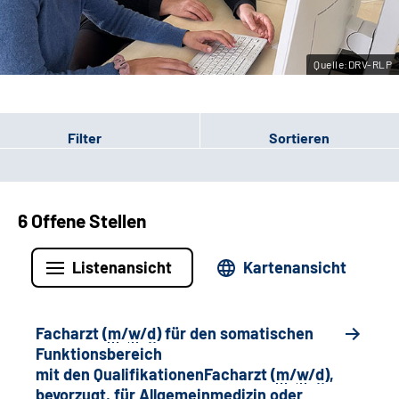
Leichte Sprache
Quelle:DRV-RLP
Gebärdensprache
Filter
Sortieren
6 Offene Stellen
Listenansicht
Kartenansicht
Facharzt (
m
/
w
/
d
) für den somatischen
Funktionsbereich
mit den QualifikationenFacharzt (
m
/
w
/
d
),
bevorzugt, für Allgemeinmedizin oder