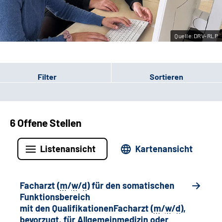
Leichte Sprache
Quelle:DRV-RLP
Gebärdensprache
Filter
Sortieren
6 Offene Stellen
Listenansicht
Kartenansicht
Facharzt (
m
/
w
/
d
) für den somatischen
Funktionsbereich
mit den QualifikationenFacharzt (
m
/
w
/
d
),
bevorzugt, für Allgemeinmedizin oder