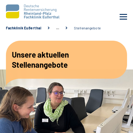
Fachklinik Eußerthal
…
Stellenangebote
Unsere Klinik
Unsere aktuellen
Unsere Angebote
Stellenangebote
Ihre Rehabilitation
Karriere
Beratungsstellen &
Zuweisende
Suche