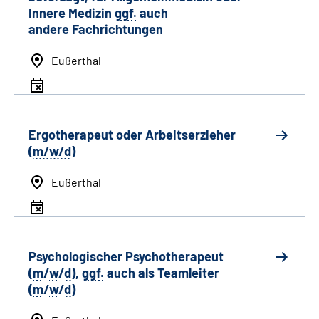
Innere Medizin
ggf.
auch
andere
Fachrichtungen
Eußerthal
Ergotherapeut oder Arbeitserzieher
(
m/w/d
)
Eußerthal
Psychologischer Psychotherapeut
(
m
/
w
/
d
),
ggf.
auch als
Team
leiter
(
m
/
w
/
d
)