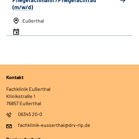
Pflegefachmann /Pflegefachfrau
(
m/w/d
)
Eußerthal
Kontakt
Fachklinik Eußerthal
Klinikstraße 1
76857 Eußerthal
06345 20-0
fachklinik-eusserthal@drv-rlp.de