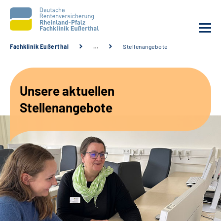
Fachklinik Eußerthal
…
Stellenangebote
Unsere Klinik
Unsere aktuellen
Unsere Angebote
Stellenangebote
Ihre Rehabilitation
Karriere
Beratungsstellen &
Zuweisende
Suche