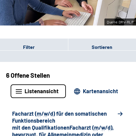
Leichte Sprache
Quelle:DRV-RLP
Gebärdensprache
Filter
Sortieren
6 Offene Stellen
Listenansicht
Kartenansicht
Facharzt (
m
/
w
/
d
) für den somatischen
Funktionsbereich
mit den QualifikationenFacharzt (
m
/
w
/
d
),
bevorzugt, für Allgemeinmedizin oder