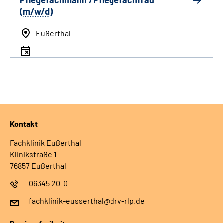
Pflegefachmann /Pflegefachfrau
(
m/w/d
)
Eußerthal
Kontakt
Fachklinik Eußerthal
Klinikstraße 1
76857 Eußerthal
06345 20-0
fachklinik-eusserthal@drv-rlp.de