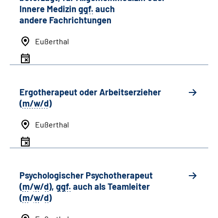
Innere Medizin
ggf.
auch
andere
Fachrichtungen
Eußerthal
Ergotherapeut oder Arbeitserzieher
(
m/w/d
)
Eußerthal
Psychologischer Psychotherapeut
(
m
/
w
/
d
),
ggf.
auch als
Team
leiter
(
m
/
w
/
d
)