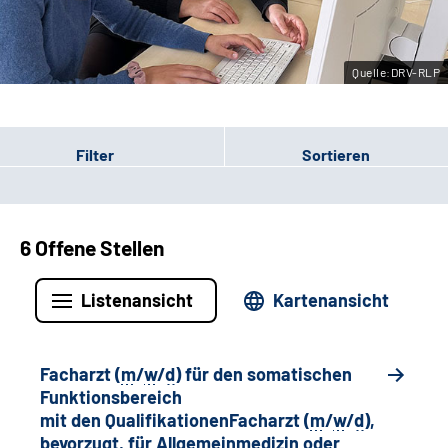
Leichte Sprache
Quelle:DRV-RLP
Gebärdensprache
Filter
Sortieren
6 Offene Stellen
Listenansicht
Kartenansicht
Facharzt (
m
/
w
/
d
) für den somatischen
Funktionsbereich
mit den QualifikationenFacharzt (
m
/
w
/
d
),
bevorzugt, für Allgemeinmedizin oder