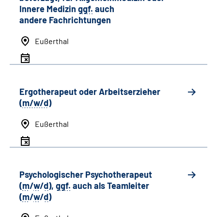
Innere Medizin
ggf.
auch
andere
Fachrichtungen
Eußerthal
Ergotherapeut oder Arbeitserzieher
(
m/w/d
)
Eußerthal
Psychologischer Psychotherapeut
(
m
/
w
/
d
),
ggf.
auch als
Team
leiter
(
m
/
w
/
d
)