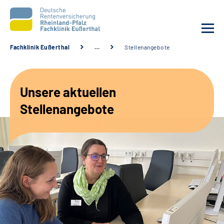
Fachklinik Eußerthal
…
Stellenangebote
Unsere Klinik
Unsere aktuellen
Unsere Angebote
Stellenangebote
Ihre Rehabilitation
Karriere
Beratungsstellen &
Zuweisende
Suche