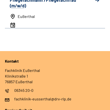
Pflegefachmann /Pflegefachfrau
(
m/w/d
)
Eußerthal
Kontakt
Fachklinik Eußerthal
Klinikstraße 1
76857 Eußerthal
06345 20-0
fachklinik-eusserthal@drv-rlp.de