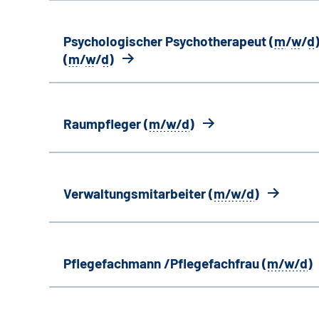
Psychologischer Psychotherapeut (
m
/
w
/
d
)
(
m
/
w
/
d
)
Raumpfleger (
m/w/d
)
Verwaltungsmitarbeiter (
m/w/d
)
Pflegefachmann /Pflegefachfrau (
m/w/d
)