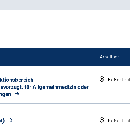
Arbeitsort
nktionsbereich
Eußertha
 bevorzugt, für Allgemeinmedizin oder
ungen
d
)
Eußertha