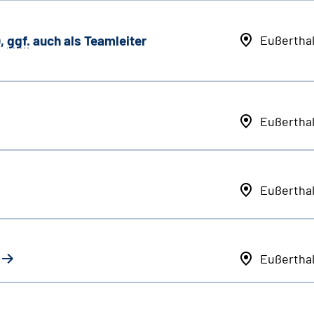
,
ggf.
auch als
Team
leiter
Eußertha
Eußertha
Eußertha
Eußertha