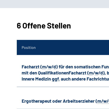
6 Offene Stellen
Position
Facharzt (
m
/
w
/
d
) für den somatischen Fu
mit den QualifikationenFacharzt (
m
/
w
/
d
),
Innere Medizin
ggf.
auch andere
Fachricht
Ergotherapeut oder Arbeitserzieher (
m/w/