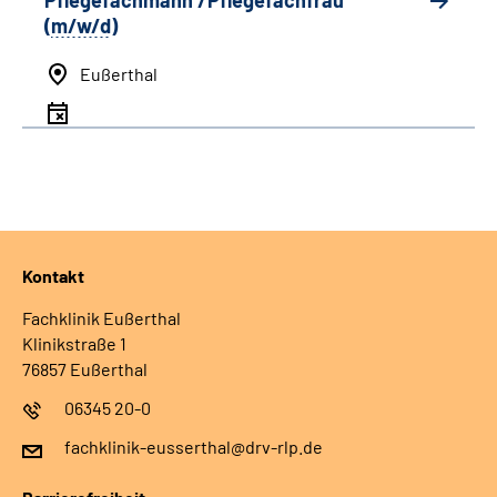
Pflegefachmann /Pflegefachfrau
(
m/w/d
)
Eußerthal
Kontakt
Fachklinik Eußerthal
Klinikstraße 1
76857 Eußerthal
06345 20-0
fachklinik-eusserthal@drv-rlp.de