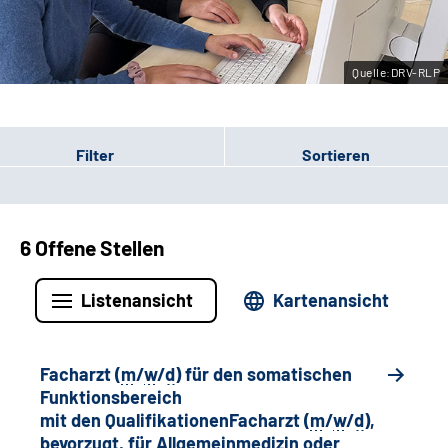
Leichte Sprache
Quelle:DRV-RLP
Gebärdensprache
Filter
Sortieren
6 Offene Stellen
Listenansicht
Kartenansicht
Facharzt (
m
/
w
/
d
) für den somatischen
Funktionsbereich
mit den QualifikationenFacharzt (
m
/
w
/
d
),
bevorzugt, für Allgemeinmedizin oder