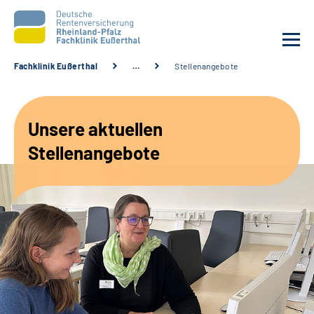
Fachklinik Eußerthal
…
Stellenangebote
Unsere Klinik
Unsere aktuellen
Unsere Angebote
Stellenangebote
Ihre Rehabilitation
Karriere
Beratungsstellen &
Zuweisende
Suche