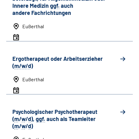
Innere Medizin
ggf.
auch
andere
Fachrichtungen
Eußerthal
Ergotherapeut oder Arbeitserzieher
(
m/w/d
)
Eußerthal
Psychologischer Psychotherapeut
(
m
/
w
/
d
),
ggf.
auch als
Team
leiter
(
m
/
w
/
d
)