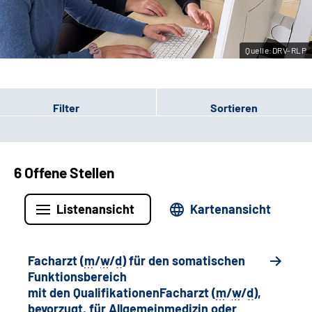
Leichte Sprache
Quelle:DRV-RLP
Gebärdensprache
Filter
Sortieren
6 Offene Stellen
Listenansicht
Kartenansicht
Facharzt (
m
/
w
/
d
) für den somatischen
Funktionsbereich
mit den QualifikationenFacharzt (
m
/
w
/
d
),
bevorzugt, für Allgemeinmedizin oder