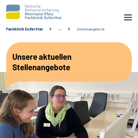
Fachklinik Eußerthal
…
Stellenangebote
Unsere Klinik
Unsere aktuellen
Unsere Angebote
Stellenangebote
Ihre Rehabilitation
Karriere
Beratungsstellen &
Zuweisende
Suche