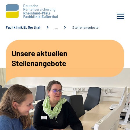
Fachklinik Eußerthal
…
Stellenangebote
Unsere Klinik
Unsere aktuellen
Unsere Angebote
Stellenangebote
Ihre Rehabilitation
Karriere
Beratungsstellen &
Zuweisende
Suche