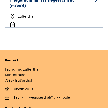
Pflegefachmann /Pflegefachfrau
(
m/w/d
)
Eußerthal
Kontakt
Fachklinik Eußerthal
Klinikstraße 1
76857 Eußerthal
06345 20-0
fachklinik-eusserthal@drv-rlp.de