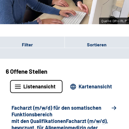
Leichte Sprache
Quelle:DRV-RLP
Gebärdensprache
Filter
Sortieren
6 Offene Stellen
Listenansicht
Kartenansicht
Facharzt (
m
/
w
/
d
) für den somatischen
Funktionsbereich
mit den QualifikationenFacharzt (
m
/
w
/
d
),
bevorzugt, für Allgemeinmedizin oder