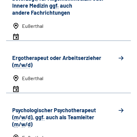
Innere Medizin
ggf.
auch
andere
Fachrichtungen
Eußerthal
Ergotherapeut oder Arbeitserzieher
(
m/w/d
)
Eußerthal
Psychologischer Psychotherapeut
(
m
/
w
/
d
),
ggf.
auch als
Team
leiter
(
m
/
w
/
d
)