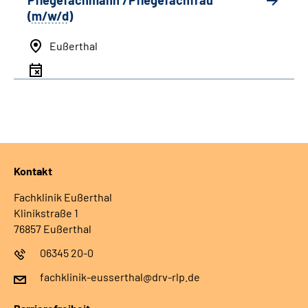
Pflegefachmann /Pflegefachfrau
(
m/w/d
)
Eußerthal
Kontakt
Fachklinik Eußerthal
Klinikstraße 1
76857 Eußerthal
06345 20-0
fachklinik-eusserthal@drv-rlp.de