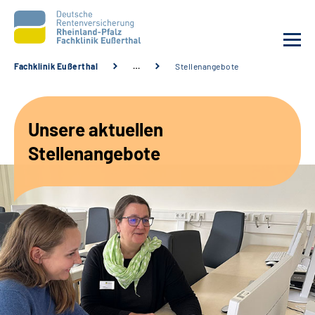
Fachklinik Eußerthal
…
Stellenangebote
Unsere Klinik
Unsere aktuellen
Unsere Angebote
Stellenangebote
Ihre Rehabilitation
Karriere
Beratungsstellen &
Zuweisende
Suche