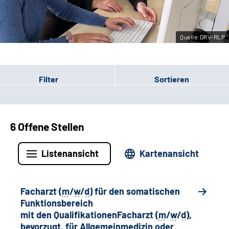
Leichte Sprache
Quelle:DRV-RLP
Gebärdensprache
Filter
Sortieren
6 Offene Stellen
Listenansicht
Kartenansicht
Facharzt (
m
/
w
/
d
) für den somatischen
Funktionsbereich
mit den QualifikationenFacharzt (
m
/
w
/
d
),
bevorzugt, für Allgemeinmedizin oder