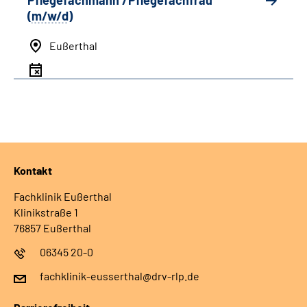
Pflegefachmann /Pflegefachfrau
(
m/w/d
)
Eußerthal
Kontakt
Fachklinik Eußerthal
Klinikstraße 1
76857 Eußerthal
06345 20-0
fachklinik-eusserthal@drv-rlp.de