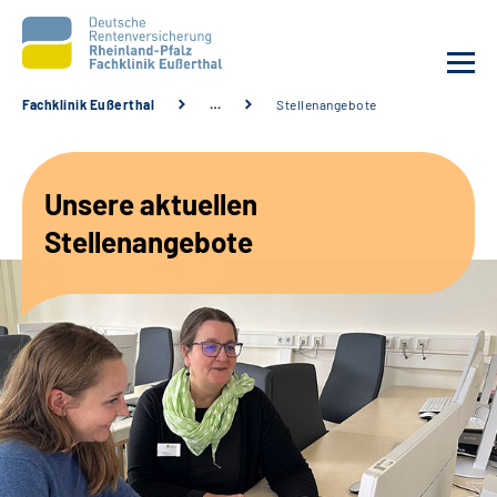
Fachklinik Eußerthal
…
Stellenangebote
Unsere Klinik
Unsere aktuellen
Unsere Angebote
Stellenangebote
Ihre Rehabilitation
Karriere
Beratungsstellen &
Zuweisende
Suche