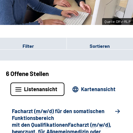
Leichte Sprache
Quelle:DRV-RLP
Gebärdensprache
Filter
Sortieren
6 Offene Stellen
Listenansicht
Kartenansicht
Facharzt (
m
/
w
/
d
) für den somatischen
Funktionsbereich
mit den QualifikationenFacharzt (
m
/
w
/
d
),
bevorzugt, für Allgemeinmedizin oder