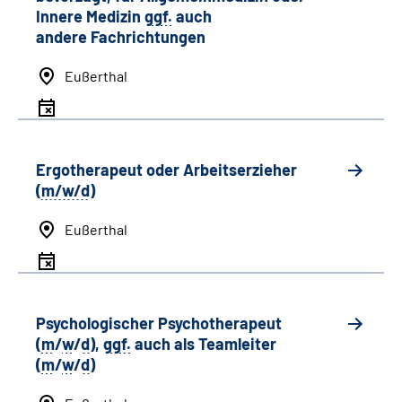
Innere Medizin
ggf.
auch
andere
Fachrichtungen
Eußerthal
Ergotherapeut oder Arbeitserzieher
(
m/w/d
)
Eußerthal
Psychologischer Psychotherapeut
(
m
/
w
/
d
),
ggf.
auch als
Team
leiter
(
m
/
w
/
d
)