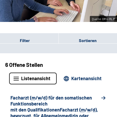
Leichte Sprache
Quelle:DRV-RLP
Gebärdensprache
Filter
Sortieren
6 Offene Stellen
Listenansicht
Kartenansicht
Facharzt (
m
/
w
/
d
) für den somatischen
Funktionsbereich
mit den QualifikationenFacharzt (
m
/
w
/
d
),
bevorzugt, für Allgemeinmedizin oder