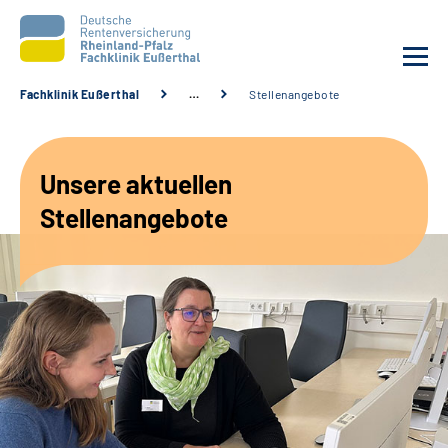
Fachklinik Eußerthal
…
Stellenangebote
Unsere Klinik
Unsere aktuellen
Unsere Angebote
Stellenangebote
Ihre Rehabilitation
Karriere
Beratungsstellen &
Zuweisende
Suche