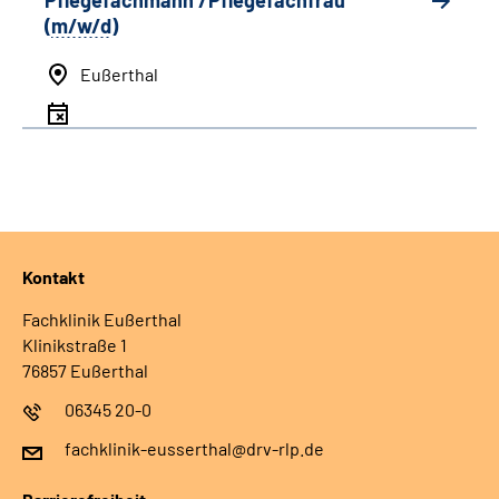
Pflegefachmann /Pflegefachfrau
(
m/w/d
)
Eußerthal
Kontakt
Fachklinik Eußerthal
Klinikstraße 1
76857 Eußerthal
06345 20-0
fachklinik-eusserthal@drv-rlp.de