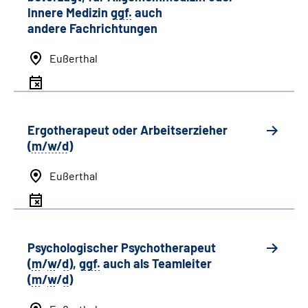
Innere Medizin
ggf.
auch
andere
Fachrichtungen
Eußerthal
Ergotherapeut oder Arbeitserzieher
(
m/w/d
)
Eußerthal
Psychologischer Psychotherapeut
(
m
/
w
/
d
),
ggf.
auch als
Team
leiter
(
m
/
w
/
d
)