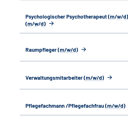
Psychologischer Psychotherapeut (
m
/
w
/
d
)
(
m
/
w
/
d
)
Raumpfleger (
m/w/d
)
Verwaltungsmitarbeiter (
m/w/d
)
Pflegefachmann /Pflegefachfrau (
m/w/d
)