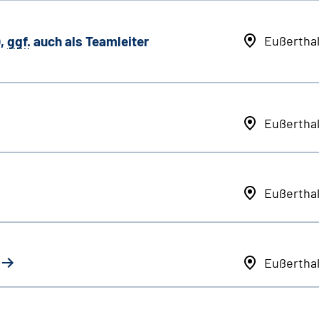
,
ggf.
auch als
Team
leiter
Eußertha
Eußertha
Eußertha
Eußertha