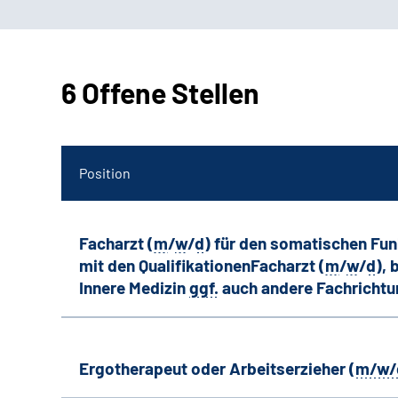
6 Offene Stellen
Position
Facharzt (
m
/
w
/
d
) für den somatischen Fu
mit den QualifikationenFacharzt (
m
/
w
/
d
),
Innere Medizin
ggf.
auch andere
Fachricht
Ergotherapeut oder Arbeitserzieher (
m/w/