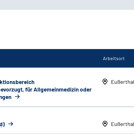
Arbeitsort
nktionsbereich
Eußertha
 bevorzugt, für Allgemeinmedizin oder
ungen
d
)
Eußertha