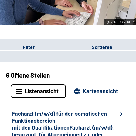
Leichte Sprache
Quelle:DRV-RLP
Gebärdensprache
Filter
Sortieren
6 Offene Stellen
Listenansicht
Kartenansicht
Facharzt (
m
/
w
/
d
) für den somatischen
Funktionsbereich
mit den QualifikationenFacharzt (
m
/
w
/
d
),
bevorzugt, für Allgemeinmedizin oder