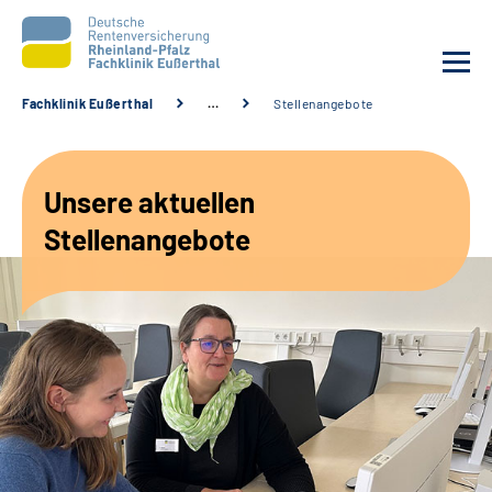
Fachklinik Eußerthal
…
Stellenangebote
Unsere Klinik
Unsere aktuellen
Unsere Angebote
Stellenangebote
Ihre Rehabilitation
Karriere
Beratungsstellen &
Zuweisende
Suche