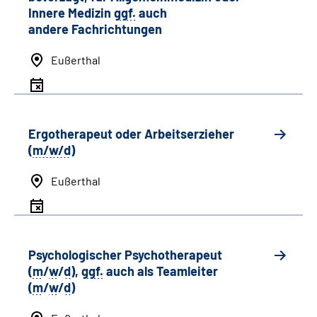
Innere Medizin
ggf.
auch
andere
Fachrichtungen
Eußerthal
Ergotherapeut oder Arbeitserzieher
(
m/w/d
)
Eußerthal
Psychologischer Psychotherapeut
(
m
/
w
/
d
),
ggf.
auch als
Team
leiter
(
m
/
w
/
d
)