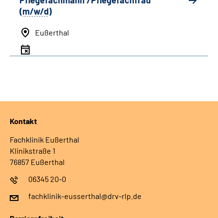
Pflegefachmann /Pflegefachfrau
(
m/w/d
)
Eußerthal
Kontakt
Fachklinik Eußerthal
Klinikstraße 1
76857 Eußerthal
06345 20-0
fachklinik-eusserthal@drv-rlp.de