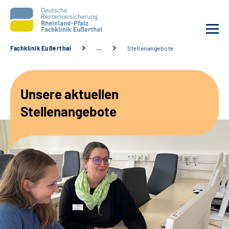
Fachklinik Eußerthal
…
Stellenangebote
Unsere Klinik
Unsere aktuellen
Unsere Angebote
Stellenangebote
Ihre Rehabilitation
Karriere
Beratungsstellen &
Zuweisende
Suche