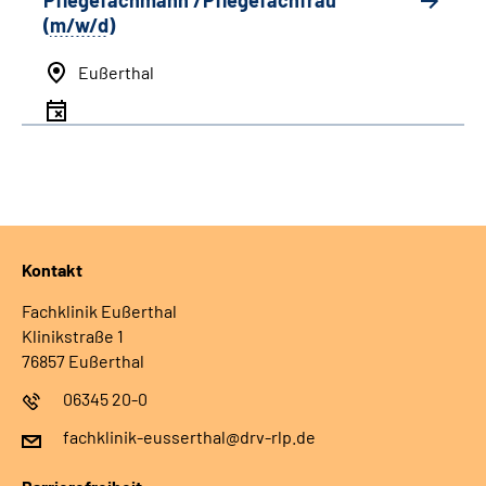
Pflegefachmann /Pflegefachfrau
(
m/w/d
)
Eußerthal
Kontakt
Fachklinik Eußerthal
Klinikstraße 1
76857 Eußerthal
06345 20-0
fachklinik-eusserthal@drv-rlp.de