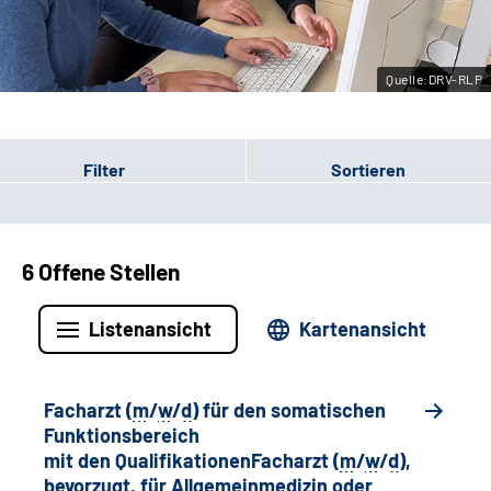
Leichte Sprache
Quelle:DRV-RLP
Gebärdensprache
Filter
Sortieren
6 Offene Stellen
Listenansicht
Kartenansicht
Facharzt (
m
/
w
/
d
) für den somatischen
Funktionsbereich
mit den QualifikationenFacharzt (
m
/
w
/
d
),
bevorzugt, für Allgemeinmedizin oder