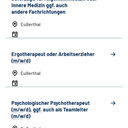
Innere Medizin
ggf.
auch
andere
Fachrichtungen
Eußerthal
Ergotherapeut oder Arbeitserzieher
(
m/w/d
)
Eußerthal
Psychologischer Psychotherapeut
(
m
/
w
/
d
),
ggf.
auch als
Team
leiter
(
m
/
w
/
d
)