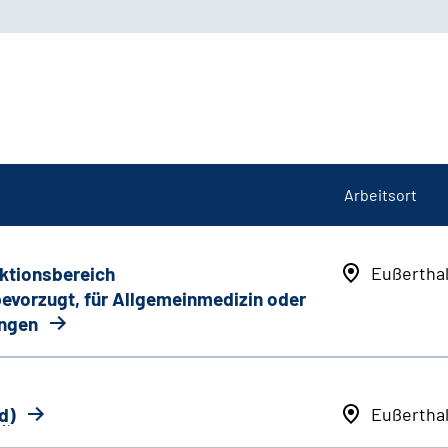
Arbeitsort
nktionsbereich
Eußertha
 bevorzugt, für Allgemeinmedizin oder
ungen
d
)
Eußertha