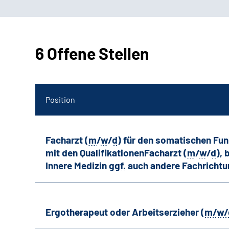
6 Offene Stellen
Position
Facharzt (
m
/
w
/
d
) für den somatischen Fu
mit den QualifikationenFacharzt (
m
/
w
/
d
),
Innere Medizin
ggf.
auch andere
Fachricht
Ergotherapeut oder Arbeitserzieher (
m/w/