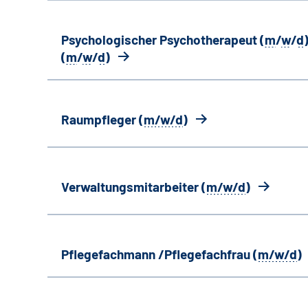
Psychologischer Psychotherapeut (
m
/
w
/
d
)
(
m
/
w
/
d
)
Raumpfleger (
m/w/d
)
Verwaltungsmitarbeiter (
m/w/d
)
Pflegefachmann /Pflegefachfrau (
m/w/d
)