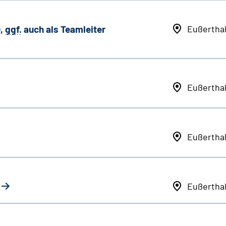
,
ggf.
auch als
Team
leiter
Eußertha
Eußertha
Eußertha
Eußertha