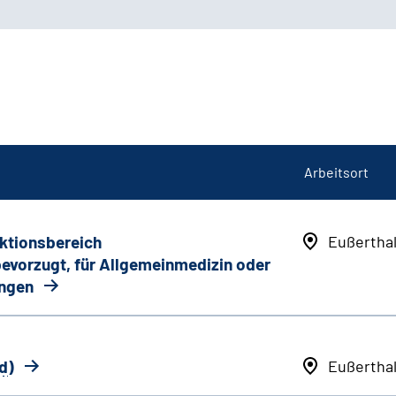
Arbeitsort
nktionsbereich
Eußertha
 bevorzugt, für Allgemeinmedizin oder
ungen
d
)
Eußertha