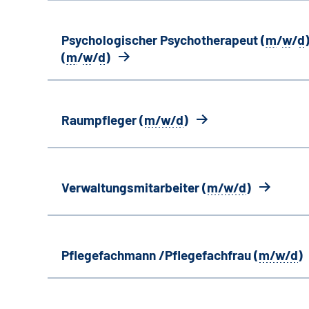
Psychologischer Psychotherapeut (
m
/
w
/
d
)
(
m
/
w
/
d
)
Raumpfleger (
m/w/d
)
Verwaltungsmitarbeiter (
m/w/d
)
Pflegefachmann /Pflegefachfrau (
m/w/d
)