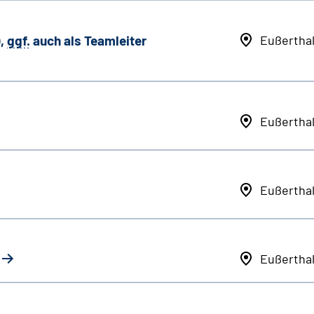
,
ggf.
auch als
Team
leiter
Eußertha
Eußertha
Eußertha
Eußertha