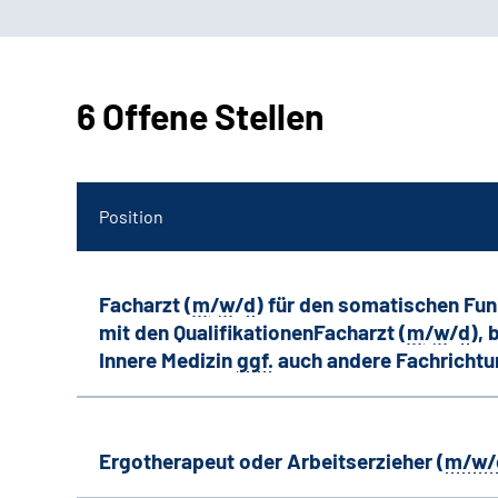
6 Offene Stellen
Position
Facharzt (
m
/
w
/
d
) für den somatischen Fu
mit den QualifikationenFacharzt (
m
/
w
/
d
),
Innere Medizin
ggf.
auch andere
Fachricht
Ergotherapeut oder Arbeitserzieher (
m/w/