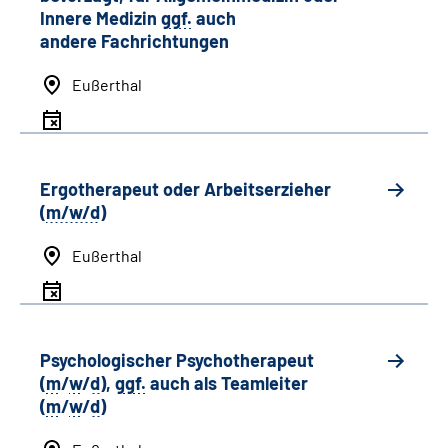
Innere Medizin
ggf.
auch
andere
Fachrichtungen
Eußerthal
Ergotherapeut oder Arbeitserzieher
(
m/w/d
)
Eußerthal
Psychologischer Psychotherapeut
(
m
/
w
/
d
),
ggf.
auch als
Team
leiter
(
m
/
w
/
d
)