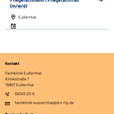
Pflegefachmann /Pflegefachfrau
(
m/w/d
)
Eußerthal
Kontakt
Fachklinik Eußerthal
Klinikstraße 1
76857 Eußerthal
06345 20-0
fachklinik-eusserthal@drv-rlp.de