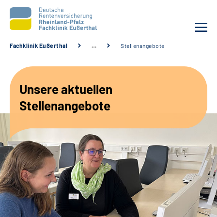
Fachklinik Eußerthal
…
Stellenangebote
Unsere Klinik
Unsere aktuellen
Unsere Angebote
Stellenangebote
Ihre Rehabilitation
Karriere
Beratungsstellen &
Zuweisende
Suche