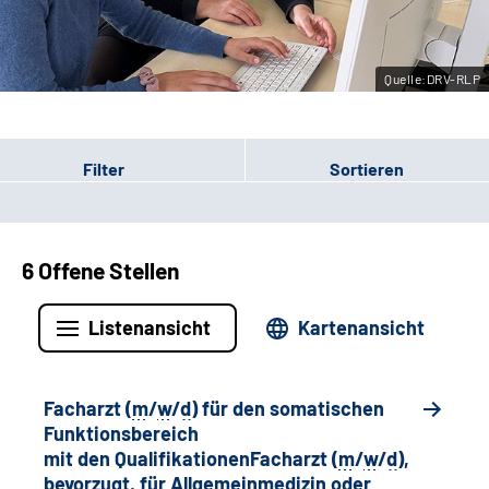
Leichte Sprache
Quelle:DRV-RLP
Gebärdensprache
Filter
Sortieren
6 Offene Stellen
Listenansicht
Kartenansicht
Facharzt (
m
/
w
/
d
) für den somatischen
Funktionsbereich
mit den QualifikationenFacharzt (
m
/
w
/
d
),
bevorzugt, für Allgemeinmedizin oder