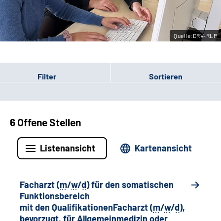
Leichte Sprache
Quelle:DRV-RLP
Gebärdensprache
Filter
Sortieren
6 Offene Stellen
Listenansicht
Kartenansicht
Facharzt (
m
/
w
/
d
) für den somatischen
Funktionsbereich
mit den QualifikationenFacharzt (
m
/
w
/
d
),
bevorzugt, für Allgemeinmedizin oder