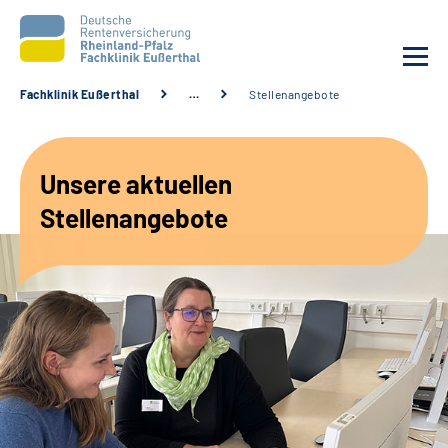
Fachklinik Eußerthal
…
Stellenangebote
Unsere Klinik
Unsere aktuellen
Unsere Angebote
Stellenangebote
Ihre Rehabilitation
Karriere
Beratungsstellen &
Zuweisende
Suche