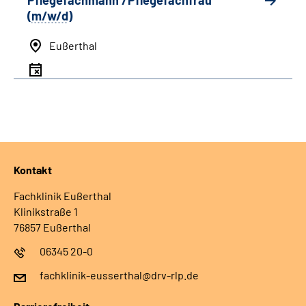
Pflegefachmann /Pflegefachfrau
(
m/w/d
)
Eußerthal
Kontakt
Fachklinik Eußerthal
Klinikstraße 1
76857 Eußerthal
06345 20-0
fachklinik-eusserthal@drv-rlp.de