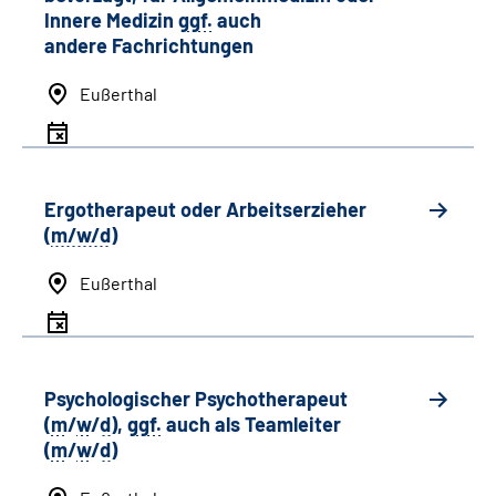
Innere Medizin
ggf.
auch
andere
Fachrichtungen
Eußerthal
Ergotherapeut oder Arbeitserzieher
(
m/w/d
)
Eußerthal
Psychologischer Psychotherapeut
(
m
/
w
/
d
),
ggf.
auch als
Team
leiter
(
m
/
w
/
d
)