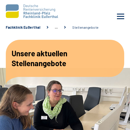
Fachklinik Eußerthal
…
Stellenangebote
Unsere Klinik
Unsere aktuellen
Unsere Angebote
Stellenangebote
Ihre Rehabilitation
Karriere
Beratungsstellen &
Zuweisende
Suche