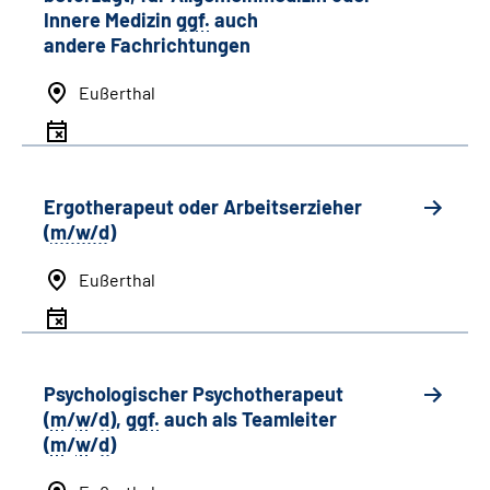
Innere Medizin
ggf.
auch
andere
Fachrichtungen
Eußerthal
Ergotherapeut oder Arbeitserzieher
(
m/w/d
)
Eußerthal
Psychologischer Psychotherapeut
(
m
/
w
/
d
),
ggf.
auch als
Team
leiter
(
m
/
w
/
d
)