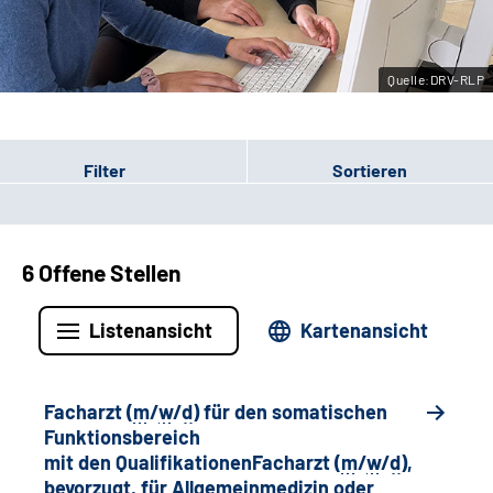
Leichte Sprache
Quelle:DRV-RLP
Gebärdensprache
Filter
Sortieren
6 Offene Stellen
Listenansicht
Kartenansicht
Facharzt (
m
/
w
/
d
) für den somatischen
Funktionsbereich
mit den QualifikationenFacharzt (
m
/
w
/
d
),
bevorzugt, für Allgemeinmedizin oder