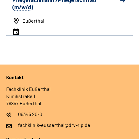
Pflegefachmann /Pflegefachfrau
(
m/w/d
)
Eußerthal
Kontakt
Fachklinik Eußerthal
Klinikstraße 1
76857 Eußerthal
06345 20-0
fachklinik-eusserthal@drv-rlp.de