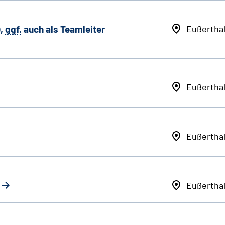
,
ggf.
auch als
Team
leiter
Eußertha
Eußertha
Eußertha
Eußertha