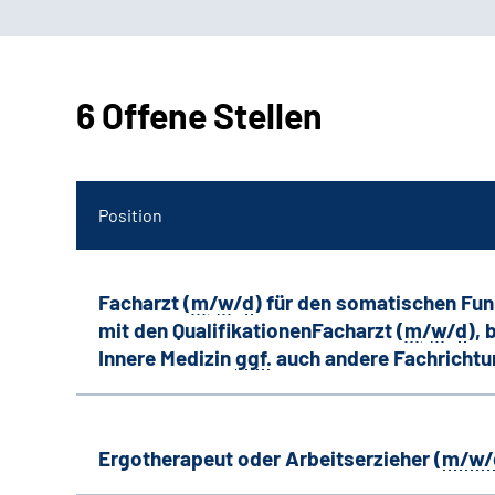
6 Offene Stellen
Position
Facharzt (
m
/
w
/
d
) für den somatischen Fu
mit den QualifikationenFacharzt (
m
/
w
/
d
),
Innere Medizin
ggf.
auch andere
Fachricht
Ergotherapeut oder Arbeitserzieher (
m/w/