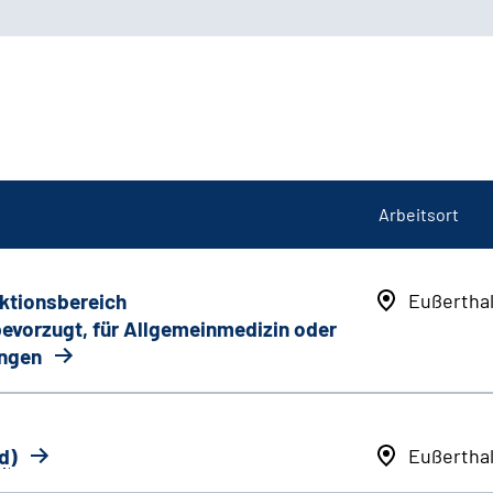
Arbeitsort
nktionsbereich
Eußertha
 bevorzugt, für Allgemeinmedizin oder
ungen
d
)
Eußertha