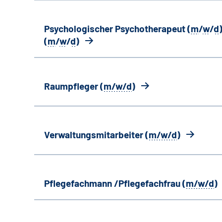
Psychologischer Psychotherapeut (
m
/
w
/
d
)
(
m
/
w
/
d
)
Raumpfleger (
m/w/d
)
Verwaltungsmitarbeiter (
m/w/d
)
Pflegefachmann /Pflegefachfrau (
m/w/d
)