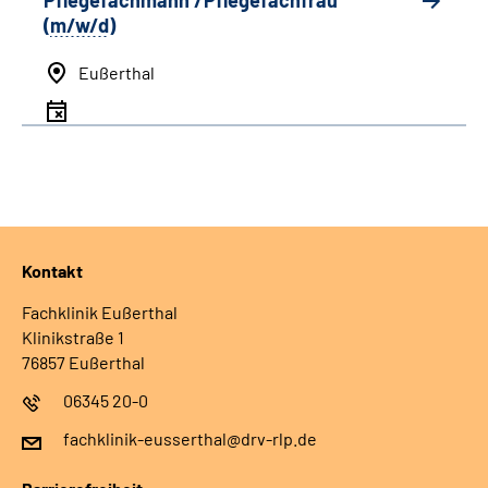
Pflegefachmann /Pflegefachfrau
(
m/w/d
)
Eußerthal
Kontakt
Fachklinik Eußerthal
Klinikstraße 1
76857 Eußerthal
06345 20-0
fachklinik-eusserthal@drv-rlp.de