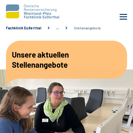
Fachklinik Eußerthal
…
Stellenangebote
Unsere Klinik
Unsere aktuellen
Unsere Angebote
Stellenangebote
Ihre Rehabilitation
Karriere
Beratungsstellen &
Zuweisende
Suche