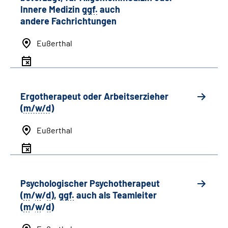
Innere Medizin
ggf.
auch
andere
Fachrichtungen
Eußerthal
Ergotherapeut oder Arbeitserzieher
(
m/w/d
)
Eußerthal
Psychologischer Psychotherapeut
(
m
/
w
/
d
),
ggf.
auch als
Team
leiter
(
m
/
w
/
d
)