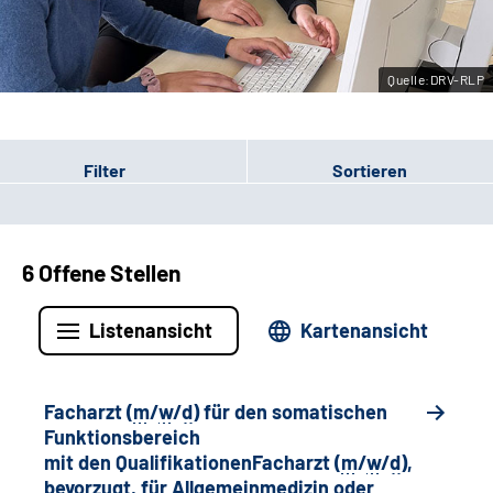
Leichte Sprache
Quelle:DRV-RLP
Gebärdensprache
Filter
Sortieren
6 Offene Stellen
Listenansicht
Kartenansicht
Facharzt (
m
/
w
/
d
) für den somatischen
Funktionsbereich
mit den QualifikationenFacharzt (
m
/
w
/
d
),
bevorzugt, für Allgemeinmedizin oder