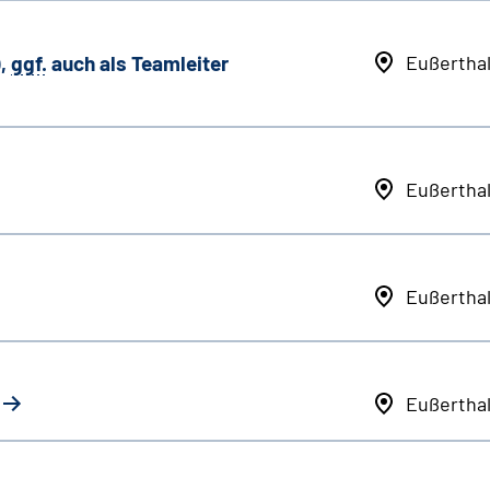
,
ggf.
auch als
Team
leiter
Eußertha
Eußertha
Eußertha
Eußertha