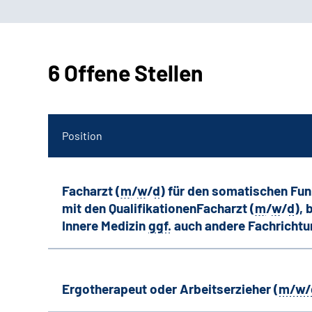
6 Offene Stellen
Position
Facharzt (
m
/
w
/
d
) für den somatischen Fu
mit den QualifikationenFacharzt (
m
/
w
/
d
),
Innere Medizin
ggf.
auch andere
Fachricht
Ergotherapeut oder Arbeitserzieher (
m/w/