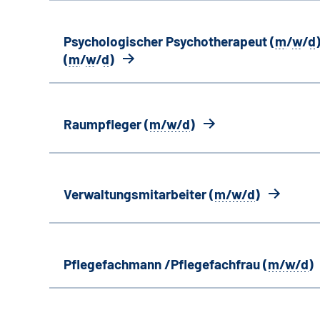
Psychologischer Psychotherapeut (
m
/
w
/
d
)
(
m
/
w
/
d
)
Raumpfleger (
m/w/d
)
Verwaltungsmitarbeiter (
m/w/d
)
Pflegefachmann /Pflegefachfrau (
m/w/d
)