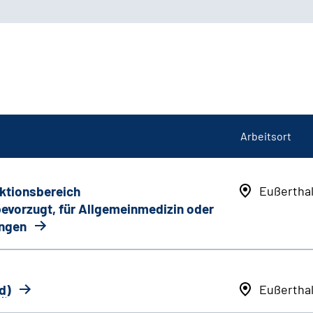
Arbeitsort
nktionsbereich
Eußertha
 bevorzugt, für Allgemeinmedizin oder
ungen
d
)
Eußertha