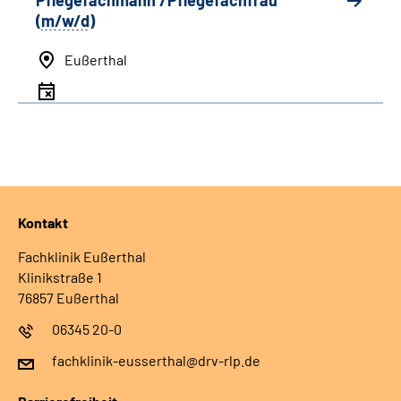
Pflegefachmann /Pflegefachfrau
(
m/w/d
)
Eußerthal
Kontakt
Fachklinik Eußerthal
Klinikstraße 1
76857 Eußerthal
06345 20-0
fachklinik-eusserthal@drv-rlp.de