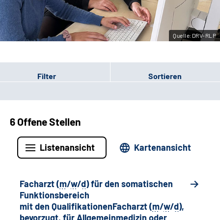
Leichte Sprache
Quelle:DRV-RLP
Gebärdensprache
Filter
Sortieren
6 Offene Stellen
Listenansicht
Kartenansicht
Facharzt (
m
/
w
/
d
) für den somatischen
Funktionsbereich
mit den QualifikationenFacharzt (
m
/
w
/
d
),
bevorzugt, für Allgemeinmedizin oder