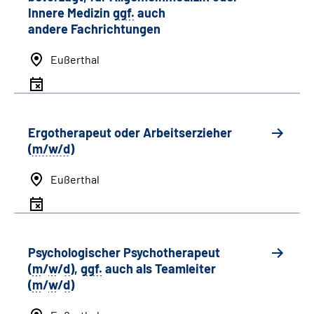
Innere Medizin
ggf.
auch
andere
Fachrichtungen
Eußerthal
Ergotherapeut oder Arbeitserzieher
(
m/w/d
)
Eußerthal
Psychologischer Psychotherapeut
(
m
/
w
/
d
),
ggf.
auch als
Team
leiter
(
m
/
w
/
d
)