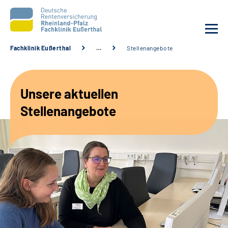
Fachklinik Eußerthal
…
Stellenangebote
Unsere Klinik
Unsere aktuellen
Unsere Angebote
Stellenangebote
Ihre Rehabilitation
Karriere
Beratungsstellen &
Zuweisende
Suche