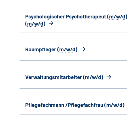
Psychologischer Psychotherapeut (
m
/
w
/
d
)
(
m
/
w
/
d
)
Raumpfleger (
m/w/d
)
Verwaltungsmitarbeiter (
m/w/d
)
Pflegefachmann /Pflegefachfrau (
m/w/d
)