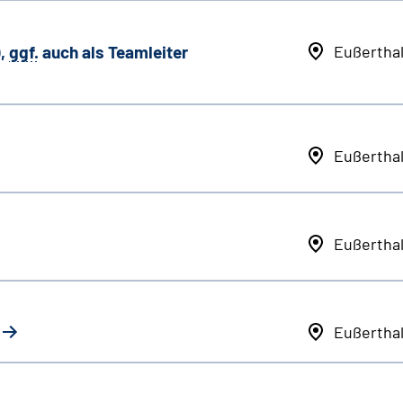
,
ggf.
auch als
Team
leiter
Eußertha
Eußertha
Eußertha
Eußertha