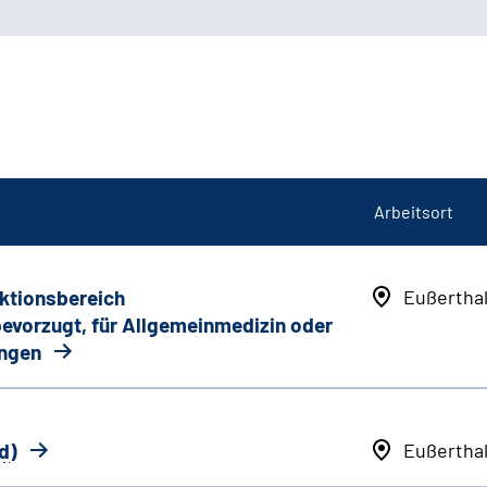
Arbeitsort
nktionsbereich
Eußertha
 bevorzugt, für Allgemeinmedizin oder
ungen
d
)
Eußertha