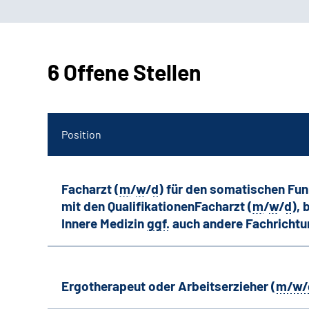
6 Offene Stellen
Position
Facharzt (
m
/
w
/
d
) für den somatischen Fu
mit den QualifikationenFacharzt (
m
/
w
/
d
),
Innere Medizin
ggf.
auch andere
Fachricht
Ergotherapeut oder Arbeitserzieher (
m/w/