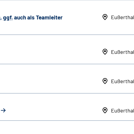
,
ggf.
auch als
Team
leiter
Eußertha
Eußertha
Eußertha
Eußertha