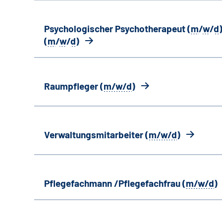
Psychologischer Psychotherapeut (
m
/
w
/
d
)
(
m
/
w
/
d
)
Raumpfleger (
m/w/d
)
Verwaltungsmitarbeiter (
m/w/d
)
Pflegefachmann /Pflegefachfrau (
m/w/d
)