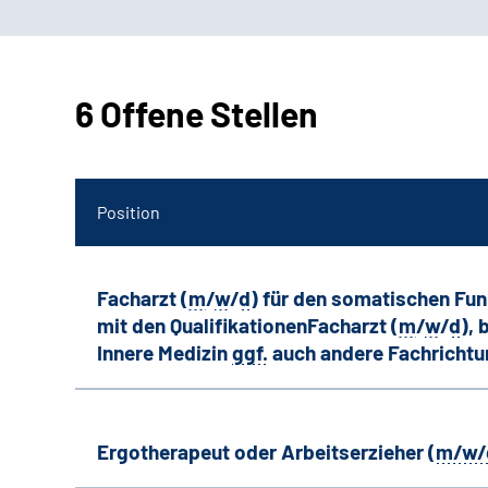
6 Offene Stellen
Position
Facharzt (
m
/
w
/
d
) für den somatischen Fu
mit den QualifikationenFacharzt (
m
/
w
/
d
),
Innere Medizin
ggf.
auch andere
Fachricht
Ergotherapeut oder Arbeitserzieher (
m/w/