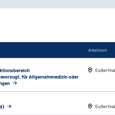
Arbeitsort
nktionsbereich
Eußertha
 bevorzugt, für Allgemeinmedizin oder
ungen
d
)
Eußertha