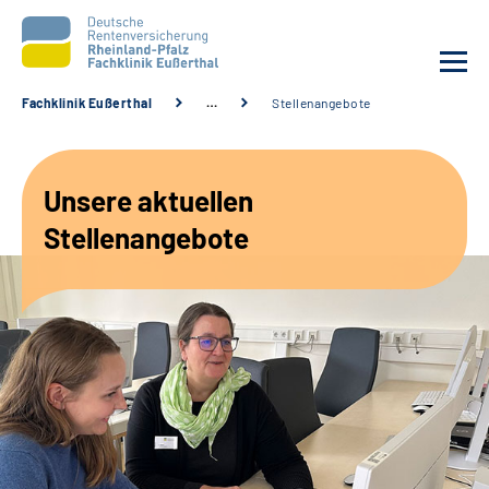
Fachklinik Eußerthal
…
Stellenangebote
Unsere Klinik
Unsere aktuellen
Unsere Angebote
Stellenangebote
Ihre Rehabilitation
Karriere
Beratungsstellen &
Zuweisende
Suche