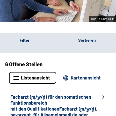
Leichte Sprache
Quelle:DRV-RLP
Gebärdensprache
Filter
Sortieren
6 Offene Stellen
Listenansicht
Kartenansicht
Facharzt (
m
/
w
/
d
) für den somatischen
Funktionsbereich
mit den QualifikationenFacharzt (
m
/
w
/
d
),
bevorzugt, für Allgemeinmedizin oder