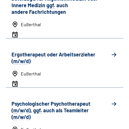
Innere Medizin
ggf.
auch
andere
Fachrichtungen
Eußerthal
Ergotherapeut oder Arbeitserzieher
(
m/w/d
)
Eußerthal
Psychologischer Psychotherapeut
(
m
/
w
/
d
),
ggf.
auch als
Team
leiter
(
m
/
w
/
d
)