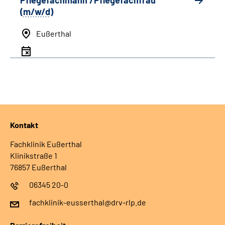
Pflegefachmann /Pflegefachfrau
(
m/w/d
)
Eußerthal
Kontakt
Fachklinik Eußerthal
Klinikstraße 1
76857 Eußerthal
06345 20-0
fachklinik-eusserthal@drv-rlp.de