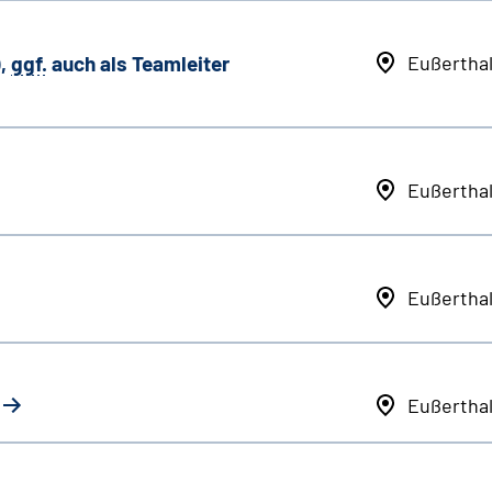
,
ggf.
auch als
Team
leiter
Eußertha
Eußertha
Eußertha
Eußertha