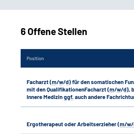
6 Offene Stellen
Position
Facharzt (
m
/
w
/
d
) für den somatischen Fu
mit den QualifikationenFacharzt (
m
/
w
/
d
),
Innere Medizin
ggf.
auch andere
Fachricht
Ergotherapeut oder Arbeitserzieher (
m/w/