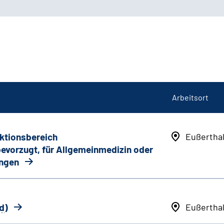
Arbeitsort
nktionsbereich
Eußertha
 bevorzugt, für Allgemeinmedizin oder
ungen
d
)
Eußertha