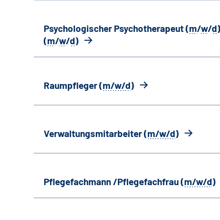
Psychologischer Psychotherapeut (
m
/
w
/
d
)
(
m
/
w
/
d
)
Raumpfleger (
m/w/d
)
Verwaltungsmitarbeiter (
m/w/d
)
Pflegefachmann /Pflegefachfrau (
m/w/d
)