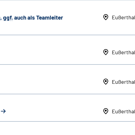
,
ggf.
auch als
Team
leiter
Eußertha
Eußertha
Eußertha
Eußertha