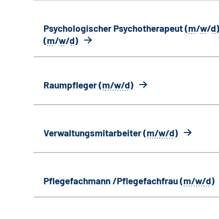
Psychologischer Psychotherapeut (
m
/
w
/
d
)
(
m
/
w
/
d
)
Raumpfleger (
m/w/d
)
Verwaltungsmitarbeiter (
m/w/d
)
Pflegefachmann /Pflegefachfrau (
m/w/d
)