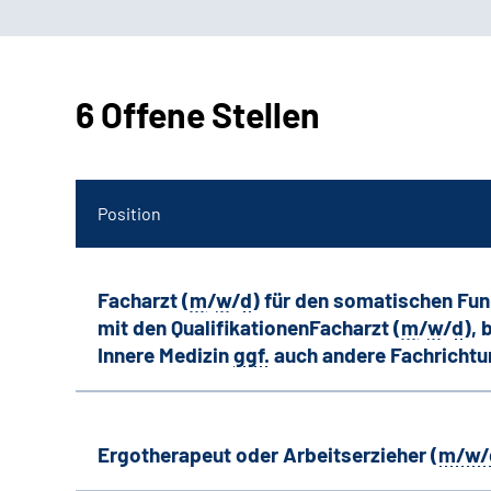
6 Offene Stellen
Position
Facharzt (
m
/
w
/
d
) für den somatischen Fu
mit den QualifikationenFacharzt (
m
/
w
/
d
),
Innere Medizin
ggf.
auch andere
Fachricht
Ergotherapeut oder Arbeitserzieher (
m/w/