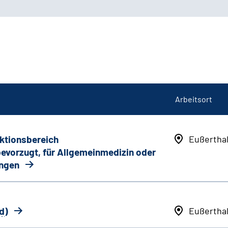
Arbeitsort
nktionsbereich
Eußertha
 bevorzugt, für Allgemeinmedizin oder
ungen
d
)
Eußertha