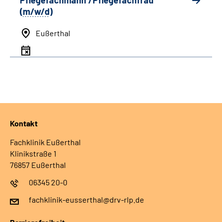
Pflegefachmann /Pflegefachfrau
(
m/w/d
)
Eußerthal
Kontakt
Fachklinik Eußerthal
Klinikstraße 1
76857 Eußerthal
06345 20-0
fachklinik-eusserthal@drv-rlp.de