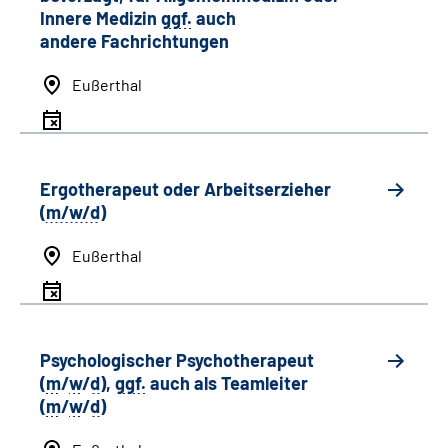
Innere Medizin
ggf.
auch
andere
Fachrichtungen
Eußerthal
Ergotherapeut oder Arbeitserzieher
(
m/w/d
)
Eußerthal
Psychologischer Psychotherapeut
(
m
/
w
/
d
),
ggf.
auch als
Team
leiter
(
m
/
w
/
d
)