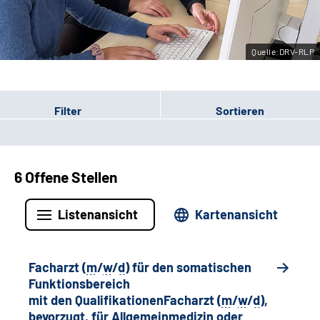
Leichte Sprache
Quelle:DRV-RLP
Gebärdensprache
Filter
Sortieren
6 Offene Stellen
Listenansicht
Kartenansicht
Facharzt (
m
/
w
/
d
) für den somatischen
Funktionsbereich
mit den QualifikationenFacharzt (
m
/
w
/
d
),
bevorzugt, für Allgemeinmedizin oder