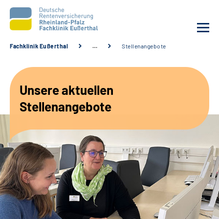
Fachklinik Eußerthal
…
Stellenangebote
Unsere Klinik
Unsere aktuellen
Unsere Angebote
Stellenangebote
Ihre Rehabilitation
Karriere
Beratungsstellen &
Zuweisende
Suche