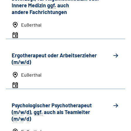
Innere Medizin
ggf.
auch
andere
Fachrichtungen
Eußerthal
Ergotherapeut oder Arbeitserzieher
(
m/w/d
)
Eußerthal
Psychologischer Psychotherapeut
(
m
/
w
/
d
),
ggf.
auch als
Team
leiter
(
m
/
w
/
d
)