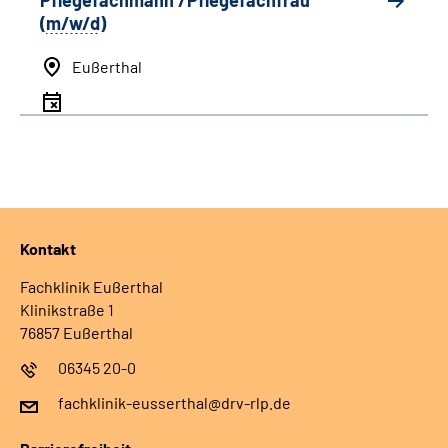
Pflegefachmann /Pflegefachfrau
(
m/w/d
)
Eußerthal
Kontakt
Fachklinik Eußerthal
Klinikstraße 1
76857 Eußerthal
06345 20-0
fachklinik-eusserthal@drv-rlp.de