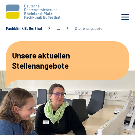
Fachklinik Eußerthal
…
Stellenangebote
Unsere Klinik
Unsere aktuellen
Unsere Angebote
Stellenangebote
Ihre Rehabilitation
Karriere
Beratungsstellen &
Zuweisende
Suche