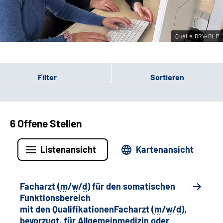
Leichte Sprache
Quelle:DRV-RLP
Gebärdensprache
Filter
Sortieren
6 Offene Stellen
Listenansicht
Kartenansicht
Facharzt (
m
/
w
/
d
) für den somatischen
Funktionsbereich
mit den QualifikationenFacharzt (
m
/
w
/
d
),
bevorzugt, für Allgemeinmedizin oder