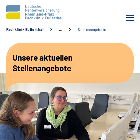
Fachklinik Eußerthal
…
Stellenangebote
Unsere Klinik
Unsere aktuellen
Unsere Angebote
Stellenangebote
Ihre Rehabilitation
Karriere
Beratungsstellen &
Zuweisende
Suche