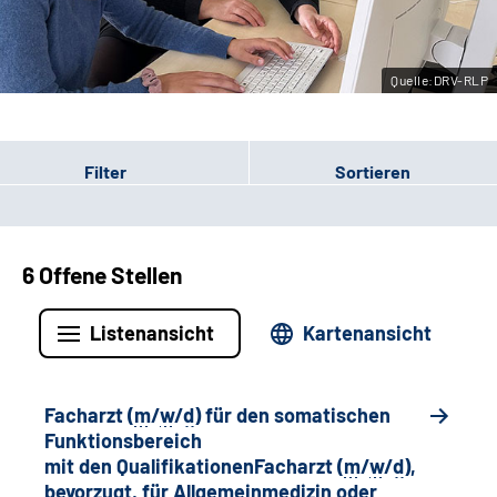
Leichte Sprache
Quelle:DRV-RLP
Gebärdensprache
Filter
Sortieren
6 Offene Stellen
Listenansicht
Kartenansicht
Facharzt (
m
/
w
/
d
) für den somatischen
Funktionsbereich
mit den QualifikationenFacharzt (
m
/
w
/
d
),
bevorzugt, für Allgemeinmedizin oder