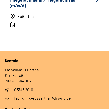
Pflegefachmann /Pflegefachfrau
(
m/w/d
)
Eußerthal
Kontakt
Fachklinik Eußerthal
Klinikstraße 1
76857 Eußerthal
06345 20-0
fachklinik-eusserthal@drv-rlp.de