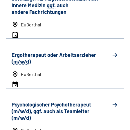
Innere Medizin
ggf.
auch
andere
Fachrichtungen
Eußerthal
Ergotherapeut oder Arbeitserzieher
(
m/w/d
)
Eußerthal
Psychologischer Psychotherapeut
(
m
/
w
/
d
),
ggf.
auch als
Team
leiter
(
m
/
w
/
d
)