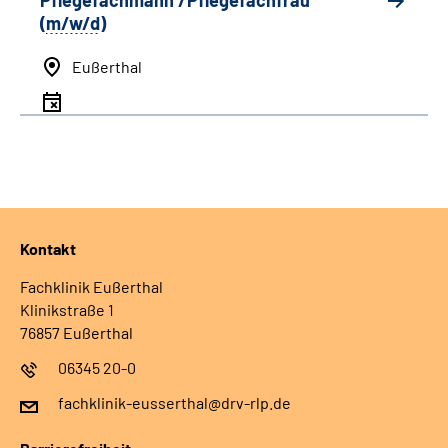
Pflegefachmann /Pflegefachfrau
(
m/w/d
)
Eußerthal
Kontakt
Fachklinik Eußerthal
Klinikstraße 1
76857 Eußerthal
06345 20-0
fachklinik-eusserthal@drv-rlp.de