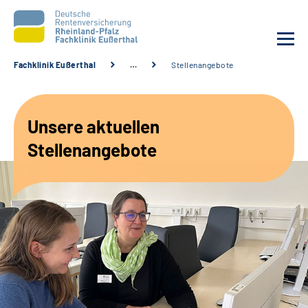
Fachklinik Eußerthal
…
Stellenangebote
Unsere Klinik
Unsere aktuellen
Unsere Angebote
Stellenangebote
Ihre Rehabilitation
Karriere
Beratungsstellen &
Zuweisende
Suche