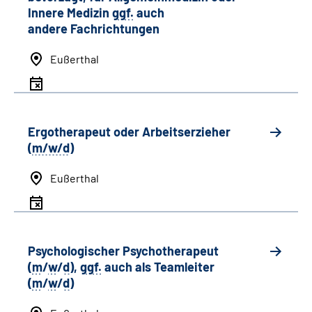
Innere Medizin
ggf.
auch
andere
Fachrichtungen
Eußerthal
Ergotherapeut oder Arbeitserzieher
(
m/w/d
)
Eußerthal
Psychologischer Psychotherapeut
(
m
/
w
/
d
),
ggf.
auch als
Team
leiter
(
m
/
w
/
d
)