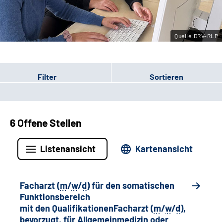
Leichte Sprache
Quelle:DRV-RLP
Gebärdensprache
Filter
Sortieren
6 Offene Stellen
Listenansicht
Kartenansicht
Facharzt (
m
/
w
/
d
) für den somatischen
Funktionsbereich
mit den QualifikationenFacharzt (
m
/
w
/
d
),
bevorzugt, für Allgemeinmedizin oder