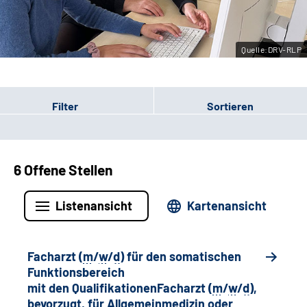
Leichte Sprache
Quelle:DRV-RLP
Gebärdensprache
Filter
Sortieren
6 Offene Stellen
Listenansicht
Kartenansicht
Facharzt (
m
/
w
/
d
) für den somatischen
Funktionsbereich
mit den QualifikationenFacharzt (
m
/
w
/
d
),
bevorzugt, für Allgemeinmedizin oder