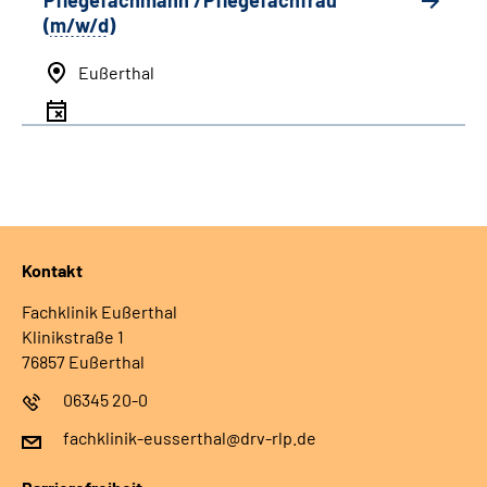
Pflegefachmann /Pflegefachfrau
(
m/w/d
)
Eußerthal
Kontakt
Fachklinik Eußerthal
Klinikstraße 1
76857 Eußerthal
06345 20-0
fachklinik-eusserthal@drv-rlp.de