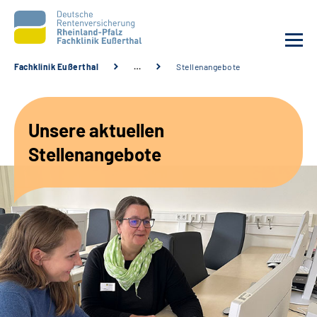
Fachklinik Eußerthal
…
Stellenangebote
Unsere Klinik
Unsere aktuellen
Unsere Angebote
Stellenangebote
Ihre Rehabilitation
Karriere
Beratungsstellen &
Zuweisende
Suche