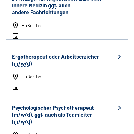
Innere Medizin
ggf.
auch
andere
Fachrichtungen
Eußerthal
Ergotherapeut oder Arbeitserzieher
(
m/w/d
)
Eußerthal
Psychologischer Psychotherapeut
(
m
/
w
/
d
),
ggf.
auch als
Team
leiter
(
m
/
w
/
d
)