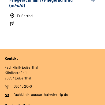
Pflegefachmann /Pflegefachfrau
(
m/w/d
)
Eußerthal
Kontakt
Fachklinik Eußerthal
Klinikstraße 1
76857 Eußerthal
06345 20-0
fachklinik-eusserthal@drv-rlp.de