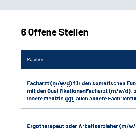
6 Offene Stellen
Position
Facharzt (
m
/
w
/
d
) für den somatischen Fu
mit den QualifikationenFacharzt (
m
/
w
/
d
),
Innere Medizin
ggf.
auch andere
Fachricht
Ergotherapeut oder Arbeitserzieher (
m/w/