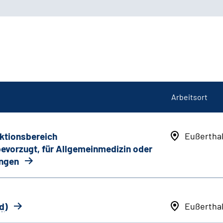
Arbeitsort
nktionsbereich
Eußertha
 bevorzugt, für Allgemeinmedizin oder
ungen
d
)
Eußertha