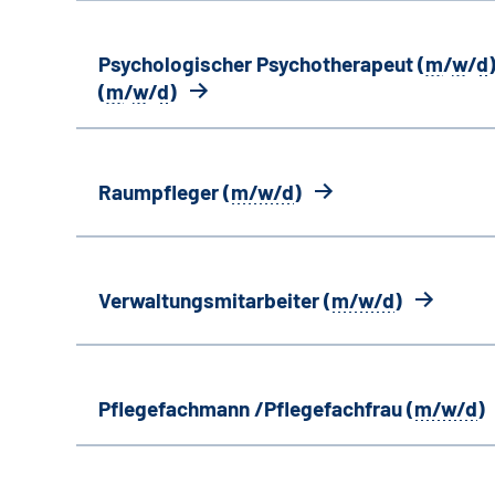
Psychologischer Psychotherapeut (
m
/
w
/
d
)
(
m
/
w
/
d
)
Raumpfleger (
m/w/d
)
Verwaltungsmitarbeiter (
m/w/d
)
Pflegefachmann /Pflegefachfrau (
m/w/d
)