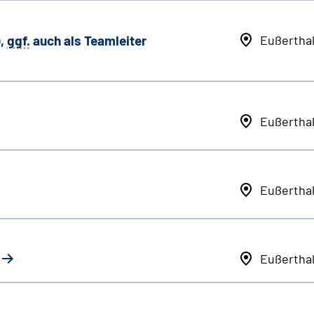
,
ggf.
auch als
Team
leiter
Eußertha
Eußertha
Eußertha
Eußertha