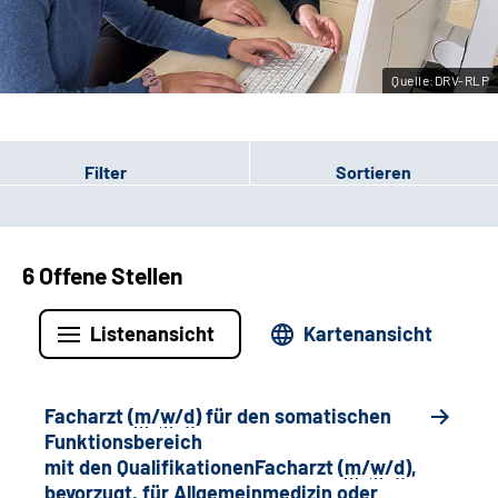
Leichte Sprache
Quelle:DRV-RLP
Gebärdensprache
Filter
Sortieren
6 Offene Stellen
Listenansicht
Kartenansicht
Facharzt (
m
/
w
/
d
) für den somatischen
Funktionsbereich
mit den QualifikationenFacharzt (
m
/
w
/
d
),
bevorzugt, für Allgemeinmedizin oder