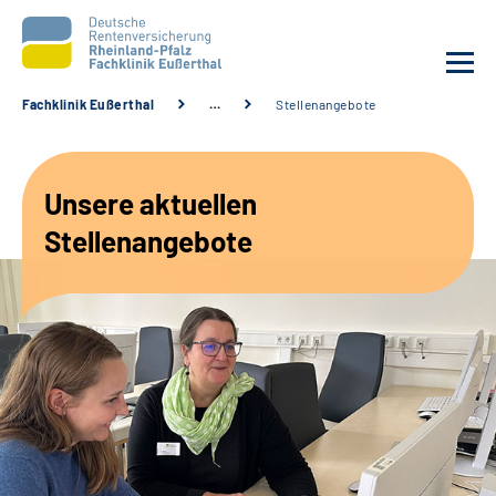
Fachklinik Eußerthal
…
Stellenangebote
Unsere Klinik
Unsere aktuellen
Unsere Angebote
Stellenangebote
Ihre Rehabilitation
Karriere
Beratungsstellen &
Zuweisende
Suche