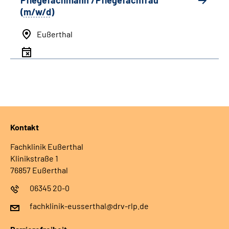
Pflegefachmann /Pflegefachfrau
(
m/w/d
)
Eußerthal
Kontakt
Fachklinik Eußerthal
Klinikstraße 1
76857 Eußerthal
06345 20-0
fachklinik-eusserthal@drv-rlp.de