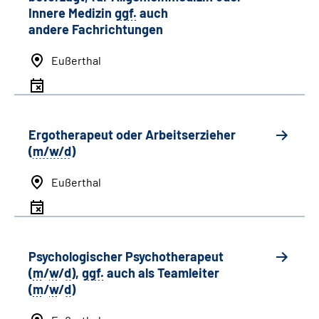
Innere Medizin
ggf.
auch
andere
Fachrichtungen
Eußerthal
Ergotherapeut oder Arbeitserzieher
(
m/w/d
)
Eußerthal
Psychologischer Psychotherapeut
(
m
/
w
/
d
),
ggf.
auch als
Team
leiter
(
m
/
w
/
d
)