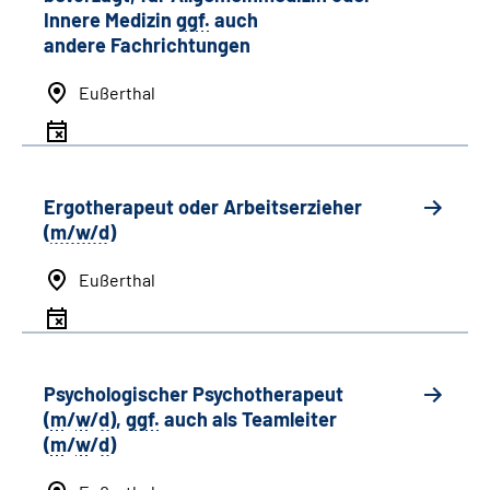
Innere Medizin
ggf.
auch
andere
Fachrichtungen
Eußerthal
Ergotherapeut oder Arbeitserzieher
(
m/w/d
)
Eußerthal
Psychologischer Psychotherapeut
(
m
/
w
/
d
),
ggf.
auch als
Team
leiter
(
m
/
w
/
d
)