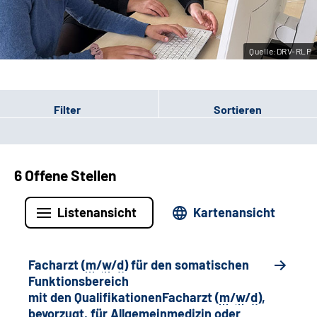
Leichte Sprache
Quelle:DRV-RLP
Gebärdensprache
Filter
Sortieren
6 Offene Stellen
Listenansicht
Kartenansicht
Facharzt (
m
/
w
/
d
) für den somatischen
Funktionsbereich
mit den QualifikationenFacharzt (
m
/
w
/
d
),
bevorzugt, für Allgemeinmedizin oder