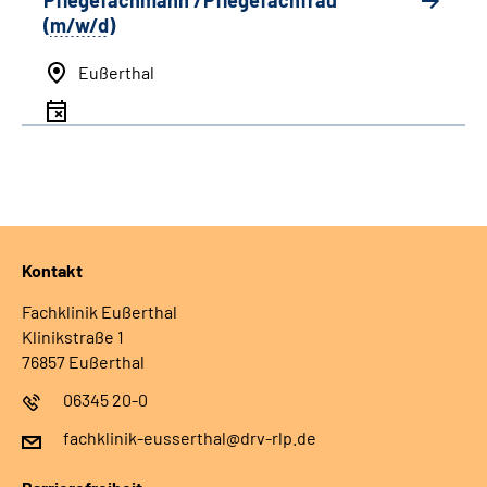
Pflegefachmann /Pflegefachfrau
(
m/w/d
)
Eußerthal
Kontakt
Fachklinik Eußerthal
Klinikstraße 1
76857 Eußerthal
06345 20-0
fachklinik-eusserthal@drv-rlp.de