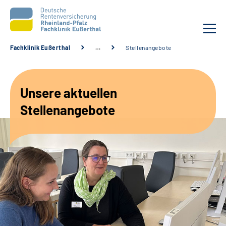
Fachklinik Eußerthal
…
Stellenangebote
Unsere Klinik
Unsere aktuellen
Unsere Angebote
Stellenangebote
Ihre Rehabilitation
Karriere
Beratungsstellen &
Zuweisende
Suche