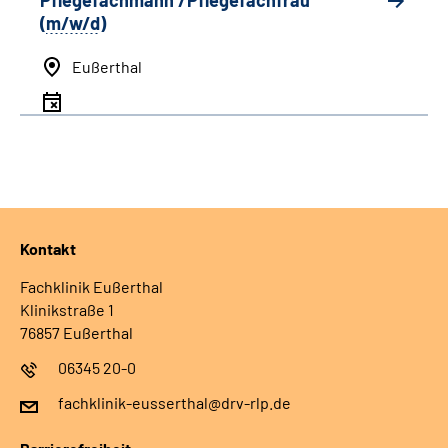
Pflegefachmann /Pflegefachfrau
(
m/w/d
)
Eußerthal
Kontakt
Fachklinik Eußerthal
Klinikstraße 1
76857 Eußerthal
06345 20-0
fachklinik-eusserthal@drv-rlp.de