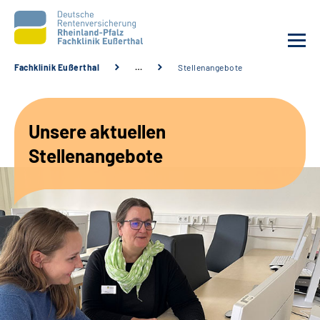
Fachklinik Eußerthal
…
Stellenangebote
Unsere Klinik
Unsere aktuellen
Unsere Angebote
Stellenangebote
Ihre Rehabilitation
Karriere
Beratungsstellen &
Zuweisende
Suche