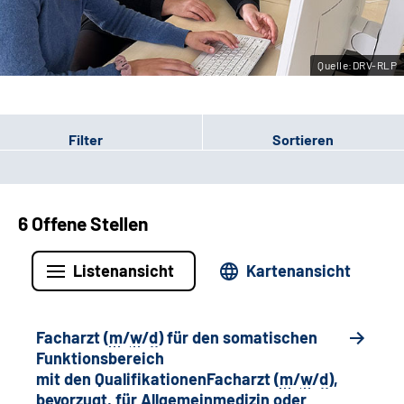
Leichte Sprache
Quelle:DRV-RLP
Gebärdensprache
Filter
Sortieren
6 Offene Stellen
Listenansicht
Kartenansicht
Facharzt (
m
/
w
/
d
) für den somatischen
Funktionsbereich
mit den QualifikationenFacharzt (
m
/
w
/
d
),
bevorzugt, für Allgemeinmedizin oder