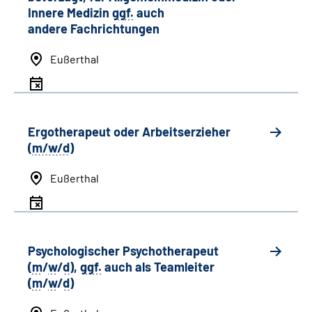
Innere Medizin
ggf.
auch
andere
Fachrichtungen
Eußerthal
Ergotherapeut oder Arbeitserzieher
(
m/w/d
)
Eußerthal
Psychologischer Psychotherapeut
(
m
/
w
/
d
),
ggf.
auch als
Team
leiter
(
m
/
w
/
d
)