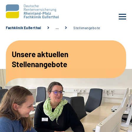
Fachklinik Eußerthal
…
Stellenangebote
Unsere Klinik
Unsere aktuellen
Unsere Angebote
Stellenangebote
Ihre Rehabilitation
Karriere
Beratungsstellen &
Zuweisende
Suche