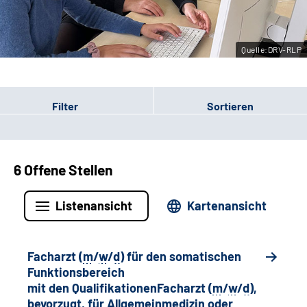
Leichte Sprache
Quelle:DRV-RLP
Gebärdensprache
Filter
Sortieren
6 Offene Stellen
Listenansicht
Kartenansicht
Facharzt (
m
/
w
/
d
) für den somatischen
Funktionsbereich
mit den QualifikationenFacharzt (
m
/
w
/
d
),
bevorzugt, für Allgemeinmedizin oder