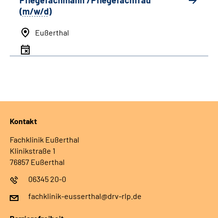
Pflegefachmann /Pflegefachfrau
(
m/w/d
)
Eußerthal
Kontakt
Fachklinik Eußerthal
Klinikstraße 1
76857 Eußerthal
06345 20-0
fachklinik-eusserthal@drv-rlp.de