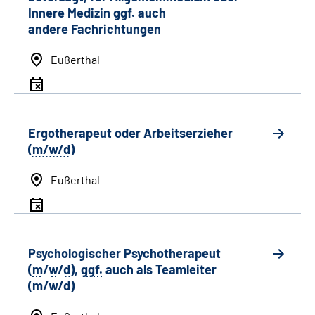
Innere Medizin
ggf.
auch
andere
Fachrichtungen
Eußerthal
Ergotherapeut oder Arbeitserzieher
(
m/w/d
)
Eußerthal
Psychologischer Psychotherapeut
(
m
/
w
/
d
),
ggf.
auch als
Team
leiter
(
m
/
w
/
d
)