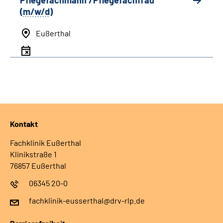
Pflegefachmann /Pflegefachfrau
(
m/w/d
)
Eußerthal
Kontakt
Fachklinik Eußerthal
Klinikstraße 1
76857 Eußerthal
06345 20-0
fachklinik-eusserthal@drv-rlp.de