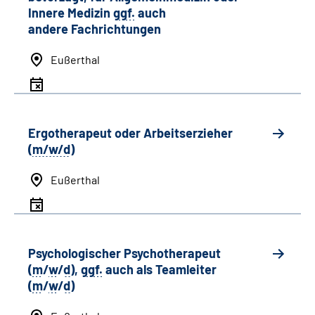
Innere Medizin
ggf.
auch
andere
Fachrichtungen
Eußerthal
Ergotherapeut oder Arbeitserzieher
(
m/w/d
)
Eußerthal
Psychologischer Psychotherapeut
(
m
/
w
/
d
),
ggf.
auch als
Team
leiter
(
m
/
w
/
d
)