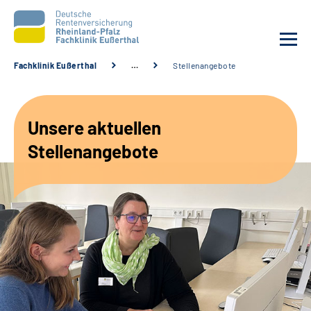
Fachklinik Eußerthal
…
Stellenangebote
Unsere Klinik
Unsere aktuellen
Unsere Angebote
Stellenangebote
Ihre Rehabilitation
Karriere
Beratungsstellen &
Zuweisende
Suche