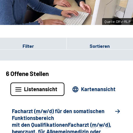
Leichte Sprache
Quelle:DRV-RLP
Gebärdensprache
Filter
Sortieren
6 Offene Stellen
Listenansicht
Kartenansicht
Facharzt (
m
/
w
/
d
) für den somatischen
Funktionsbereich
mit den QualifikationenFacharzt (
m
/
w
/
d
),
bevorzugt, für Allgemeinmedizin oder