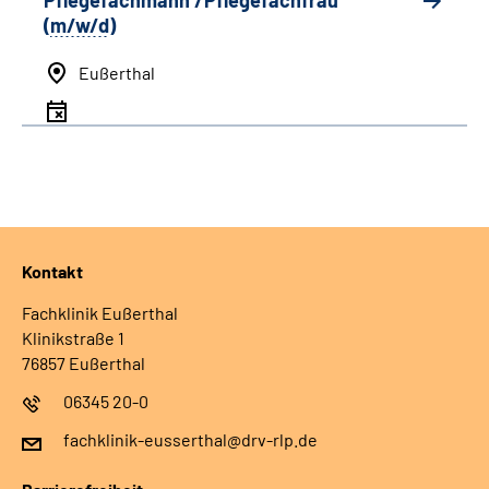
Pflegefachmann /Pflegefachfrau
(
m/w/d
)
Eußerthal
Kontakt
Fachklinik Eußerthal
Klinikstraße 1
76857 Eußerthal
06345 20-0
fachklinik-eusserthal@drv-rlp.de