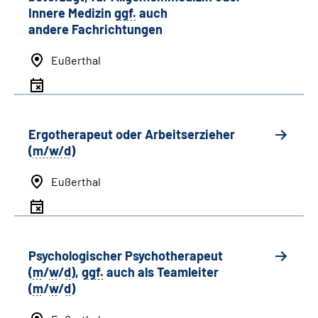
Innere Medizin
ggf.
auch
andere
Fachrichtungen
Eußerthal
Ergotherapeut oder Arbeitserzieher
(
m/w/d
)
Eußerthal
Psychologischer Psychotherapeut
(
m
/
w
/
d
),
ggf.
auch als
Team
leiter
(
m
/
w
/
d
)