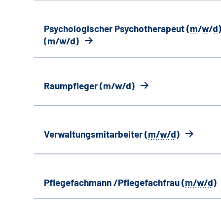
Psychologischer Psychotherapeut (
m
/
w
/
d
)
(
m
/
w
/
d
)
Raumpfleger (
m/w/d
)
Verwaltungsmitarbeiter (
m/w/d
)
Pflegefachmann /Pflegefachfrau (
m/w/d
)