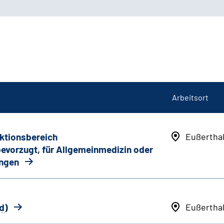
Arbeitsort
nktionsbereich
Eußertha
 bevorzugt, für Allgemeinmedizin oder
ungen
d
)
Eußertha