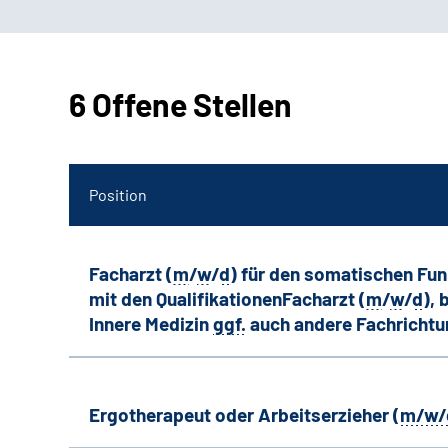
6 Offene Stellen
Position
Facharzt (
m
/
w
/
d
) für den somatischen Fu
mit den QualifikationenFacharzt (
m
/
w
/
d
),
Innere Medizin
ggf.
auch andere
Fachricht
Ergotherapeut oder Arbeitserzieher (
m/w/