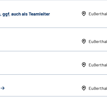
,
ggf.
auch als
Team
leiter
Eußertha
Eußertha
Eußertha
Eußertha