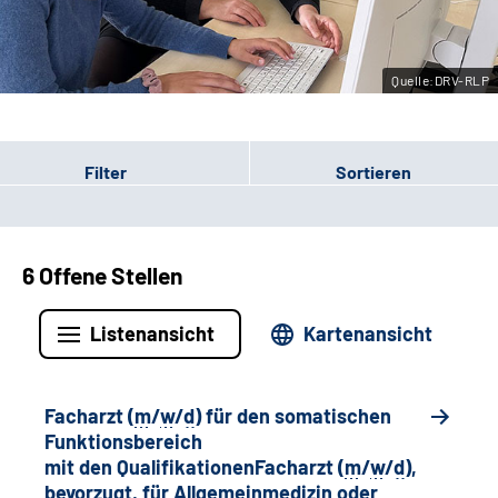
Leichte Sprache
Quelle:DRV-RLP
Gebärdensprache
Filter
Sortieren
6 Offene Stellen
Listenansicht
Kartenansicht
Facharzt (
m
/
w
/
d
) für den somatischen
Funktionsbereich
mit den QualifikationenFacharzt (
m
/
w
/
d
),
bevorzugt, für Allgemeinmedizin oder