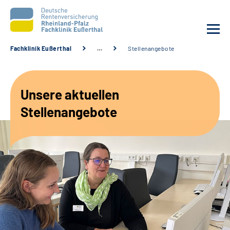
Fachklinik Eußerthal
…
Stellenangebote
Unsere Klinik
Unsere aktuellen
Unsere Angebote
Stellenangebote
Ihre Rehabilitation
Karriere
Beratungsstellen &
Zuweisende
Suche