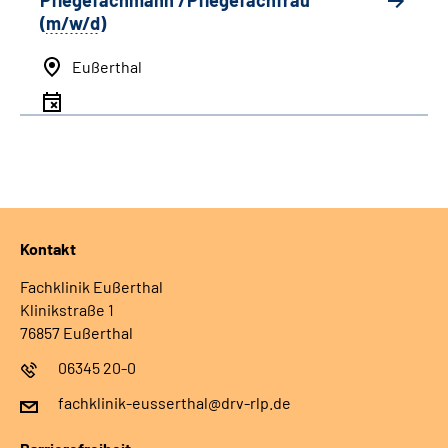
Pflegefachmann /Pflegefachfrau
(
m/w/d
)
Eußerthal
Kontakt
Fachklinik Eußerthal
Klinikstraße 1
76857 Eußerthal
06345 20-0
fachklinik-eusserthal@drv-rlp.de