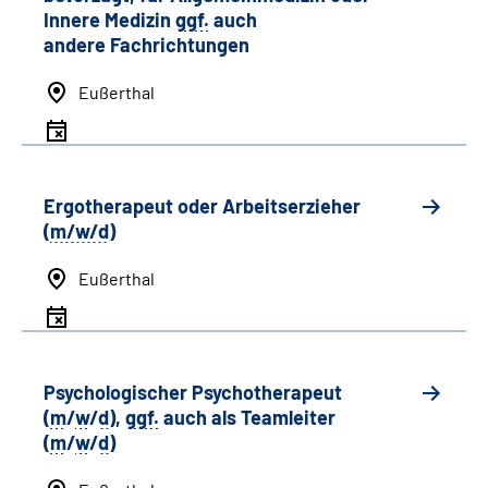
Innere Medizin
ggf.
auch
andere
Fachrichtungen
Eußerthal
Ergotherapeut oder Arbeitserzieher
(
m/w/d
)
Eußerthal
Psychologischer Psychotherapeut
(
m
/
w
/
d
),
ggf.
auch als
Team
leiter
(
m
/
w
/
d
)