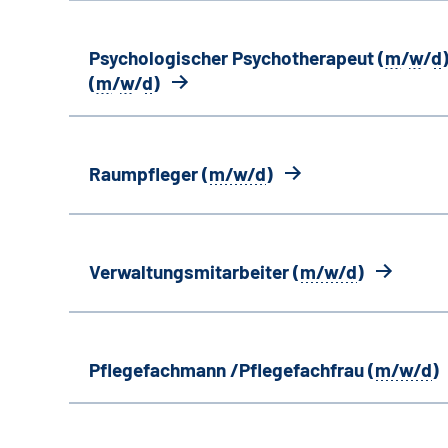
Psychologischer Psychotherapeut (
m
/
w
/
d
)
(
m
/
w
/
d
)
Raumpfleger (
m/w/d
)
Verwaltungsmitarbeiter (
m/w/d
)
Pflegefachmann /Pflegefachfrau (
m/w/d
)