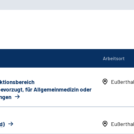
Arbeitsort
nktionsbereich
Eußertha
 bevorzugt, für Allgemeinmedizin oder
ungen
d
)
Eußertha