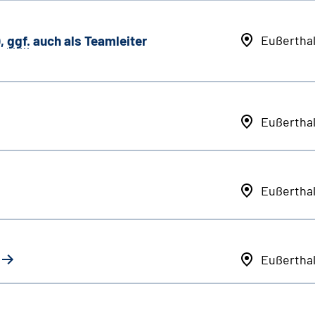
,
ggf.
auch als
Team
leiter
Eußertha
Eußertha
Eußertha
Eußertha