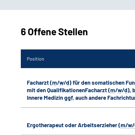
6 Offene Stellen
Position
Facharzt (
m
/
w
/
d
) für den somatischen Fu
mit den QualifikationenFacharzt (
m
/
w
/
d
),
Innere Medizin
ggf.
auch andere
Fachricht
Ergotherapeut oder Arbeitserzieher (
m/w/