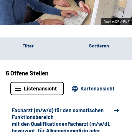
Leichte Sprache
Quelle:DRV-RLP
Gebärdensprache
Filter
Sortieren
6 Offene Stellen
Listenansicht
Kartenansicht
Facharzt (
m
/
w
/
d
) für den somatischen
Funktionsbereich
mit den QualifikationenFacharzt (
m
/
w
/
d
),
bevorzugt, für Allgemeinmedizin oder