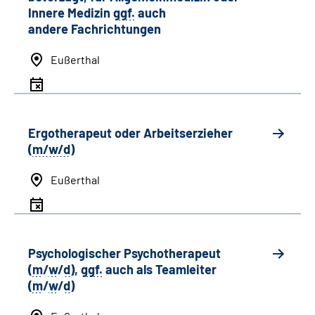
Innere Medizin
ggf.
auch
andere
Fachrichtungen
Eußerthal
Ergotherapeut oder Arbeitserzieher
(
m/w/d
)
Eußerthal
Psychologischer Psychotherapeut
(
m
/
w
/
d
),
ggf.
auch als
Team
leiter
(
m
/
w
/
d
)