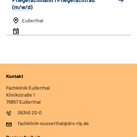
Pflegefachmann /Pflegefachfrau
(
m/w/d
)
Eußerthal
Kontakt
Fachklinik Eußerthal
Klinikstraße 1
76857 Eußerthal
06345 20-0
fachklinik-eusserthal@drv-rlp.de