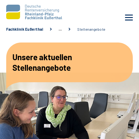
Fachklinik Eußerthal
…
Stellenangebote
Unsere Klinik
Unsere aktuellen
Unsere Angebote
Stellenangebote
Ihre Rehabilitation
Karriere
Beratungsstellen &
Zuweisende
Suche