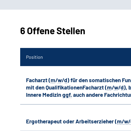
6 Offene Stellen
Position
Facharzt (
m
/
w
/
d
) für den somatischen Fu
mit den QualifikationenFacharzt (
m
/
w
/
d
),
Innere Medizin
ggf.
auch andere
Fachricht
Ergotherapeut oder Arbeitserzieher (
m/w/