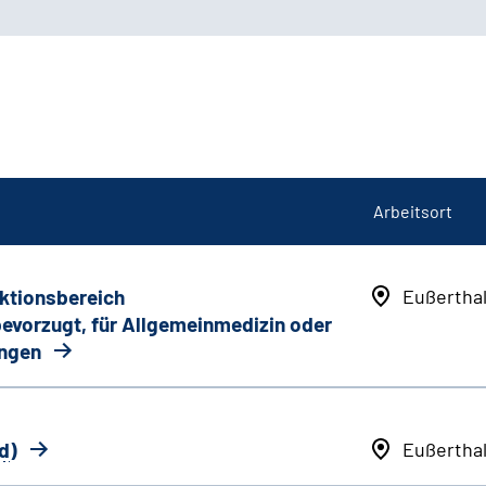
Arbeitsort
nktionsbereich
Eußertha
 bevorzugt, für Allgemeinmedizin oder
ungen
d
)
Eußertha