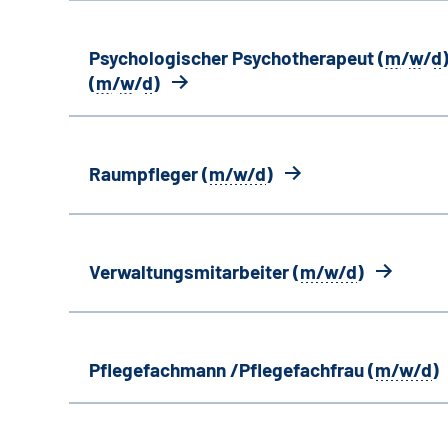
Psychologischer Psychotherapeut (
m
/
w
/
d
)
(
m
/
w
/
d
)
Raumpfleger (
m/w/d
)
Verwaltungsmitarbeiter (
m/w/d
)
Pflegefachmann /Pflegefachfrau (
m/w/d
)