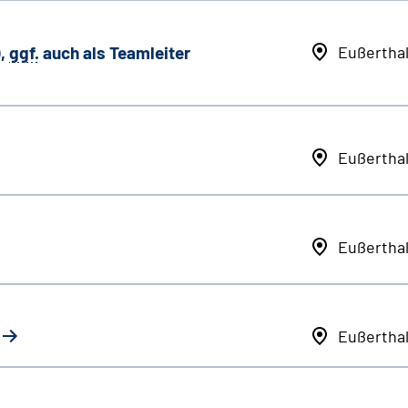
,
ggf.
auch als
Team
leiter
Eußertha
Eußertha
Eußertha
Eußertha