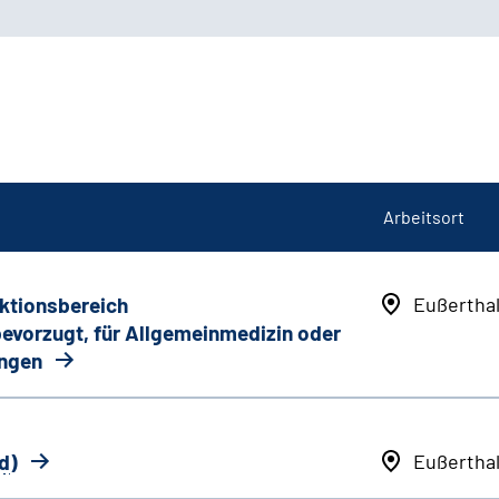
Arbeitsort
nktionsbereich
Eußertha
 bevorzugt, für Allgemeinmedizin oder
ungen
d
)
Eußertha