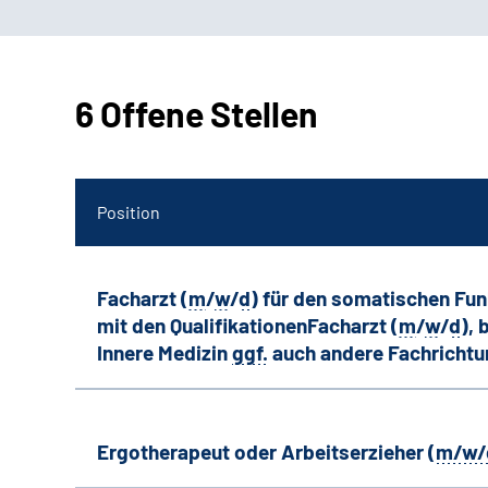
6 Offene Stellen
Position
Facharzt (
m
/
w
/
d
) für den somatischen Fu
mit den QualifikationenFacharzt (
m
/
w
/
d
),
Innere Medizin
ggf.
auch andere
Fachricht
Ergotherapeut oder Arbeitserzieher (
m/w/