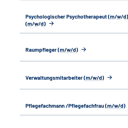
Psychologischer Psychotherapeut (
m
/
w
/
d
)
(
m
/
w
/
d
)
Raumpfleger (
m/w/d
)
Verwaltungsmitarbeiter (
m/w/d
)
Pflegefachmann /Pflegefachfrau (
m/w/d
)