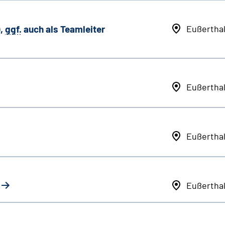
,
ggf.
auch als
Team
leiter
Eußertha
Eußertha
Eußertha
Eußertha