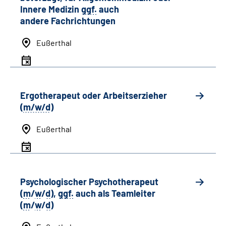
Innere Medizin
ggf.
auch
andere
Fachrichtungen
Eußerthal
Ergotherapeut oder Arbeitserzieher
(
m/w/d
)
Eußerthal
Psychologischer Psychotherapeut
(
m
/
w
/
d
),
ggf.
auch als
Team
leiter
(
m
/
w
/
d
)