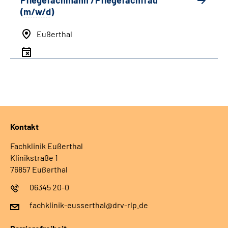
Pflegefachmann /Pflegefachfrau
(
m/w/d
)
Eußerthal
Kontakt
Fachklinik Eußerthal
Klinikstraße 1
76857 Eußerthal
06345 20-0
fachklinik-eusserthal@drv-rlp.de