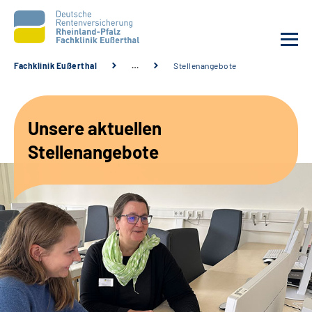
Fachklinik Eußerthal
…
Stellenangebote
Unsere Klinik
Unsere aktuellen
Unsere Angebote
Stellenangebote
Ihre Rehabilitation
Karriere
Beratungsstellen &
Zuweisende
Suche