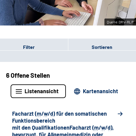
Leichte Sprache
Quelle:DRV-RLP
Gebärdensprache
Filter
Sortieren
6 Offene Stellen
Listenansicht
Kartenansicht
Facharzt (
m
/
w
/
d
) für den somatischen
Funktionsbereich
mit den QualifikationenFacharzt (
m
/
w
/
d
),
bevorzugt, für Allgemeinmedizin oder