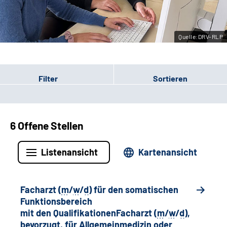
Leichte Sprache
Quelle:DRV-RLP
Gebärdensprache
Filter
Sortieren
6 Offene Stellen
Listenansicht
Kartenansicht
Facharzt (
m
/
w
/
d
) für den somatischen
Funktionsbereich
mit den QualifikationenFacharzt (
m
/
w
/
d
),
bevorzugt, für Allgemeinmedizin oder