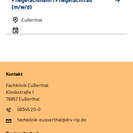
Pflegefachmann /Pflegefachfrau
(
m/w/d
)
Eußerthal
Kontakt
Fachklinik Eußerthal
Klinikstraße 1
76857 Eußerthal
06345 20-0
fachklinik-eusserthal@drv-rlp.de