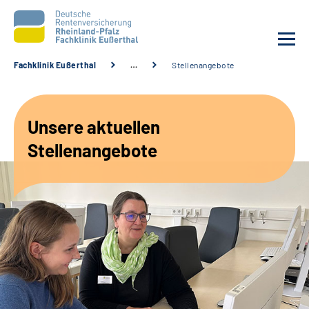
Fachklinik Eußerthal
…
Stellenangebote
Unsere Klinik
Unsere aktuellen
Unsere Angebote
Stellenangebote
Ihre Rehabilitation
Karriere
Beratungsstellen &
Zuweisende
Suche