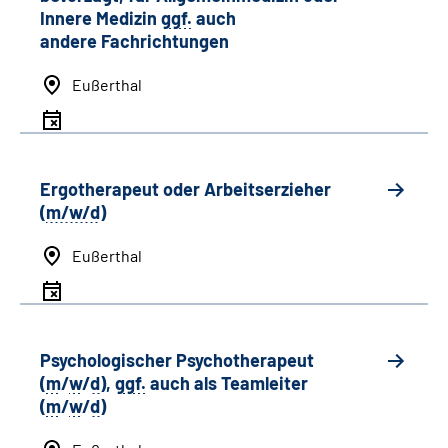
Innere Medizin
ggf.
auch
andere
Fachrichtungen
Eußerthal
Ergotherapeut oder Arbeitserzieher
(
m/w/d
)
Eußerthal
Psychologischer Psychotherapeut
(
m
/
w
/
d
),
ggf.
auch als
Team
leiter
(
m
/
w
/
d
)