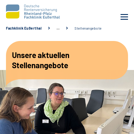
Fachklinik Eußerthal
…
Stellenangebote
Unsere Klinik
Unsere aktuellen
Unsere Angebote
Stellenangebote
Ihre Rehabilitation
Karriere
Beratungsstellen &
Zuweisende
Suche