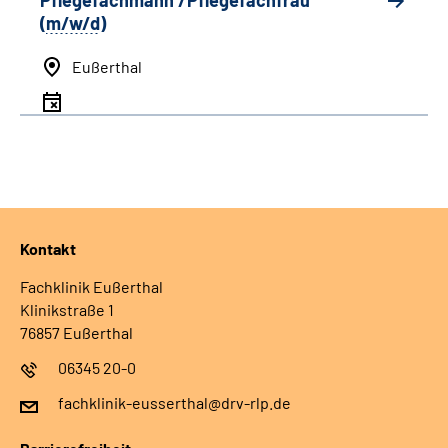
Pflegefachmann /Pflegefachfrau
(
m/w/d
)
Eußerthal
Kontakt
Fachklinik Eußerthal
Klinikstraße 1
76857 Eußerthal
06345 20-0
fachklinik-eusserthal@drv-rlp.de