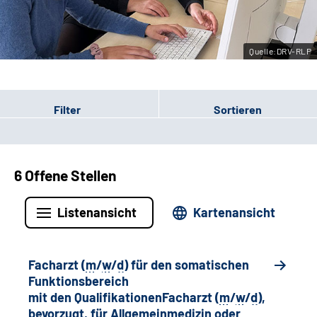
Leichte Sprache
Quelle:DRV-RLP
Gebärdensprache
Filter
Sortieren
6 Offene Stellen
Listenansicht
Kartenansicht
Facharzt (
m
/
w
/
d
) für den somatischen
Funktionsbereich
mit den QualifikationenFacharzt (
m
/
w
/
d
),
bevorzugt, für Allgemeinmedizin oder