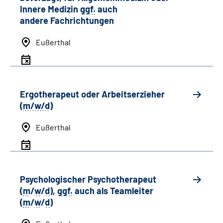
Innere Medizin
ggf.
auch
andere
Fachrichtungen
Eußerthal
Ergotherapeut oder Arbeitserzieher
(
m/w/d
)
Eußerthal
Psychologischer Psychotherapeut
(
m
/
w
/
d
),
ggf.
auch als
Team
leiter
(
m
/
w
/
d
)